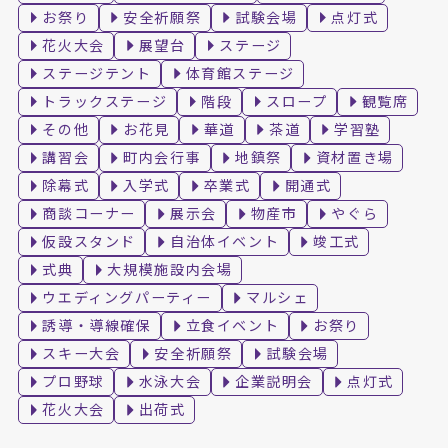
お祭り
安全祈願祭
試験会場
点灯式
花火大会
展望台
ステージ
ステージテント
体育館ステージ
トラックステージ
階段
スロープ
観覧席
その他
お花見
華道
茶道
学習塾
講習会
町内会行事
地鎮祭
資材置き場
除幕式
入学式
卒業式
開通式
商談コーナー
展示会
物産市
やぐら
仮設スタンド
自治体イベント
竣工式
式典
大規模施設内会場
ウエディングパーティー
マルシェ
誘導・導線確保
立食イベント
お祭り
スキー大会
安全祈願祭
試験会場
プロ野球
水泳大会
企業説明会
点灯式
花火大会
出荷式