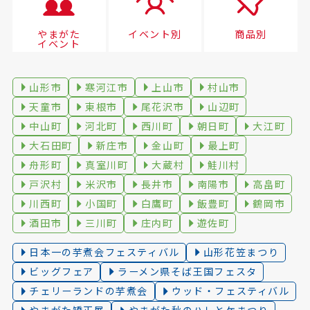
やまがた
イベント別
商品別
イベント
山形市
寒河江市
上山市
村山市
天童市
東根市
尾花沢市
山辺町
中山町
河北町
西川町
朝日町
大江町
大石田町
新庄市
金山町
最上町
舟形町
真室川町
大蔵村
鮭川村
戸沢村
米沢市
長井市
南陽市
高畠町
川西町
小国町
白鷹町
飯豊町
鶴岡市
酒田市
三川町
庄内町
遊佐町
日本一の芋煮会フェスティバル
山形花笠まつり
ビッグフェア
ラーメン県そば王国フェスタ
チェリーランドの芋煮会
ウッド・フェスティバル