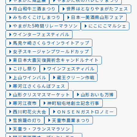
やまがた矯正展
やまがた秋のハレとケまつり
月山和牛三酒まつり
世界はとなりやまがたフェス
みちのくこけしまつり
日本一美酒県山形フェア
やまがた5時間リレーマラソン
にこにこマルシェ
ウインターフェスティバル
馬見ケ崎さくらラインライトアップ
女子スキージャンプワールドカップ
東日本大震災復興祈念キャンドルナイト
こけし祭り
ワインフェスティバル
上山ワインバル
蔵王クリーン作戦
寒河江さくらんぼフェス
山形クリスマスマーケット
山形おいも万博
寒河江夜市
神町駐屯地創立記念行事
西川町花火大会
ＯＮＳＥＮガストロノミー
雪旅籠の灯り️
天童市農業まつり
天童ラ・フランスマラソン