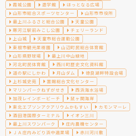
霞城公園
遊学館
ほっとなる広場
山形市総合スポーツセンター
山形市市役所
最上川ふるさと総合公園
天童公園
寒河江駅前みこし公園
チェリーランド
上山城
天童市総合運動公園
東根市観光果樹園
山辺町民総合体育館
山形県野球場
最上川中山緑地
河北町民体育館
西川町歴史文化資料館
道の駅にしかわ
月山ダム
徳良湖畔特設会場
上杉城史苑
置賜総合文化センター
マリンパークねずがせき
西浜海水浴場
加茂レインボービーチ
鼠ヶ関海岸
東北エプソンアクアリウムかもすい
カモンマーレ
酒田港国際ターミナル
イオン三川
最上川スワンパーク
庄内農機センター
ＪＡ庄内みどり浜中選果場
赤川河川敷