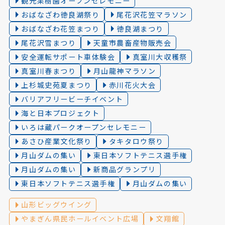
観光果樹園オープンセレモニー
おばなざわ徳良湖祭り
尾花沢花笠マラソン
おばなざわ花笠まつり
徳良湖まつり
尾花沢雪まつり
天童市農畜産物販売会
安全運転サポート車体験会
真室川大収穫祭
真室川春まつり
月山龍神マラソン
上杉城史苑夏まつり
赤川花火大会
バリアフリービーチイベント
海と日本プロジェクト
いろは蔵パークオープンセレモニー
あさひ産業文化祭り
タキタロウ祭り
月山ダムの集い
東日本ソフトテニス選手権
月山ダムの集い
新商品グランプリ
東日本ソフトテニス選手権
月山ダムの集い
山形ビッグウイング
やまぎん県民ホールイベント広場
文翔館