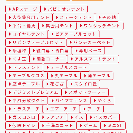
APステージ
パビリオンテント
大型集会用テント
ステージテント
その他
平台・箱馬
集会用テント
ワンタッチテント
ロイヤルテント
ビアテーブルセット
リビングテーブルセット
パンチカーペット
祭壇枠
紅白幕・青白幕
幕用ベース
くす玉
商談コーナー
アルスマートテント
トラステント
テーブルスカート
テーブルクロス
丸テーブル
角テーブル
座卓テーブル
花ござ
スタイロ畳
デジミストプレミアム
スポットクーラー
冷風分散ダクト
パイプフェンス
やぐら
トラスアーチ
エアーアーチ
アーチ
ガスコンロ
フアフア
イス
イスカバー
仮設トイレ
手洗ユニット
ゲーム
ミニSL