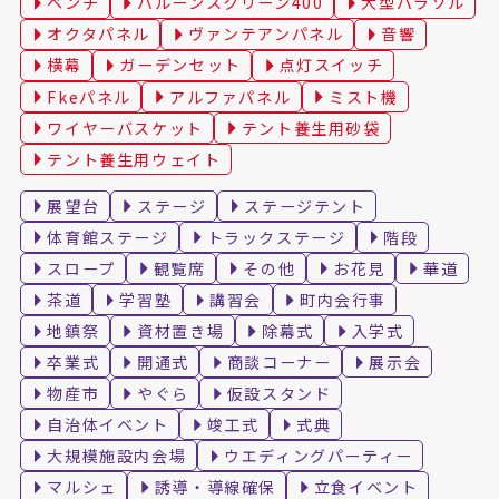
ベンチ
バルーンスクリーン400
大型パラソル
オクタパネル
ヴァンテアンパネル
音響
横幕
ガーデンセット
点灯スイッチ
Fkeパネル
アルファパネル
ミスト機
ワイヤーバスケット
テント養生用砂袋
テント養生用ウェイト
展望台
ステージ
ステージテント
体育館ステージ
トラックステージ
階段
スロープ
観覧席
その他
お花見
華道
茶道
学習塾
講習会
町内会行事
地鎮祭
資材置き場
除幕式
入学式
卒業式
開通式
商談コーナー
展示会
物産市
やぐら
仮設スタンド
自治体イベント
竣工式
式典
大規模施設内会場
ウエディングパーティー
マルシェ
誘導・導線確保
立食イベント