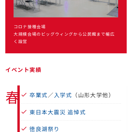
コロナ接種会場
大規模会場のビッグウィングから公民館まで幅広
く設営
イベント実績
春
卒業式
／
入学式
（山形大学他）
東日本大震災 追悼式
徳良湖祭り