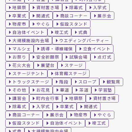
地鎮祭
資材置き場
除幕式
入学式
卒業式
開通式
商談コーナー
展示会
物産市
やぐら
仮設スタンド
自治体イベント
竣工式
式典
大規模施設内会場
ウエディングパーティー
マルシェ
誘導・導線確保
立食イベント
お祭り
安全祈願祭
試験会場
点灯式
花火大会
展望台
ステージ
ステージテント
体育館ステージ
トラックステージ
階段
スロープ
観覧席
その他
お花見
華道
茶道
学習塾
講習会
町内会行事
地鎮祭
資材置き場
除幕式
入学式
卒業式
開通式
商談コーナー
展示会
物産市
やぐら
仮設スタンド
自治体イベント
竣工式
式典
大規模施設内会場