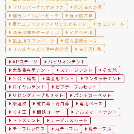
マリンパークねずがせき
西浜海水浴場
加茂レインボービーチ
鼠ヶ関海岸
東北エプソンアクアリウムかもすい
カモンマーレ
酒田港国際ターミナル
イオン三川
最上川スワンパーク
庄内農機センター
ＪＡ庄内みどり浜中選果場
赤川河川敷
APステージ
パビリオンテント
大型集会用テント
ステージテント
その他
平台・箱馬
集会用テント
ワンタッチテント
ロイヤルテント
ビアテーブルセット
リビングテーブルセット
パンチカーペット
祭壇枠
紅白幕・青白幕
幕用ベース
くす玉
商談コーナー
アルスマートテント
トラステント
テーブルスカート
テーブルクロス
丸テーブル
角テーブル