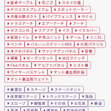
座卓テーブル
花ござ
スタイロ畳
デジミストプレミアム
スポットクーラー
冷風分散ダクト
パイプフェンス
やぐら
トラスアーチ
エアーアーチ
アーチ
ガスコンロ
フアフア
イス
イスカバー
仮設トイレ
手洗ユニット
ゲーム
ミニSL
ベンチ
バルーンスクリーン400
大型パラソル
オクタパネル
ヴァンテアンパネル
音響
横幕
ガーデンセット
点灯スイッチ
Fkeパネル
アルファパネル
ミスト機
ワイヤーバスケット
テント養生用砂袋
テント養生用ウェイト
展望台
ステージ
ステージテント
体育館ステージ
トラックステージ
階段
スロープ
観覧席
その他
お花見
華道
茶道
学習塾
講習会
町内会行事