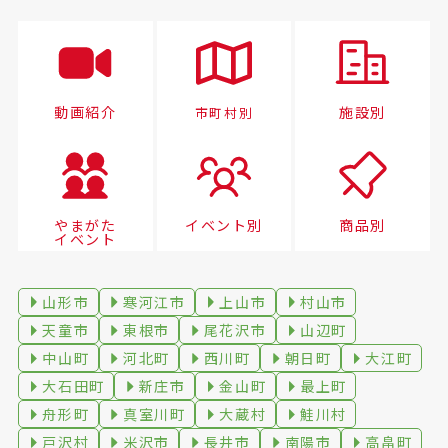
動画紹介
施設別
市町村別
やまがた
イベント別
商品別
イベント
山形市
寒河江市
上山市
村山市
天童市
東根市
尾花沢市
山辺町
中山町
河北町
西川町
朝日町
大江町
大石田町
新庄市
金山町
最上町
舟形町
真室川町
大蔵村
鮭川村
戸沢村
米沢市
長井市
南陽市
高畠町