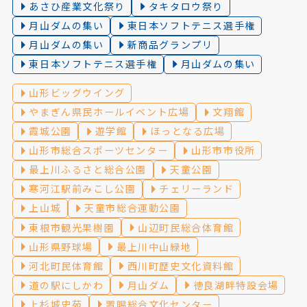
あさひ産業文化祭り
タキタロウ祭り
月山ダムの集い
東日本ソフトテニス選手権
月山ダムの集い
新商品グランプリ
東日本ソフトテニス選手権
月山ダムの集い
山形ビッグウイング
やまぎん県民ホールイベント広場
文翔館
霞城公園
遊学館
ほっとなる広場
山形市総合スポーツセンター
山形市市役所
最上川ふるさと総合公園
天童公園
寒河江駅前みこし公園
チェリーランド
上山城
天童市総合運動公園
東根市観光果樹園
山辺町民総合体育館
山形県野球場
最上川中山緑地
河北町民体育館
西川町歴史文化資料館
道の駅にしかわ
月山ダム
徳良湖畔特設会場
上杉城史苑
置賜総合文化センター