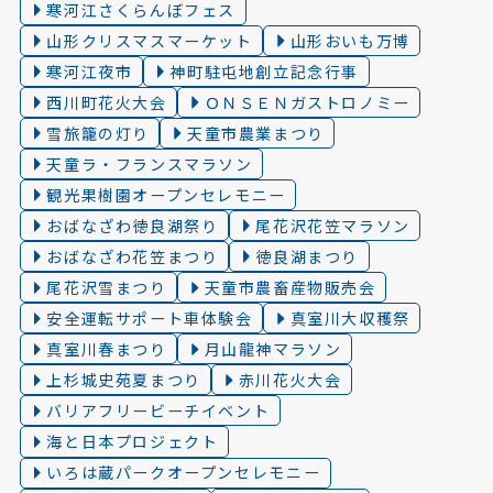
寒河江さくらんぼフェス
山形クリスマスマーケット
山形おいも万博
寒河江夜市
神町駐屯地創立記念行事
西川町花火大会
ＯＮＳＥＮガストロノミー
雪旅籠の灯り️
天童市農業まつり
天童ラ・フランスマラソン
観光果樹園オープンセレモニー
おばなざわ徳良湖祭り
尾花沢花笠マラソン
おばなざわ花笠まつり
徳良湖まつり
尾花沢雪まつり
天童市農畜産物販売会
安全運転サポート車体験会
真室川大収穫祭
真室川春まつり
月山龍神マラソン
上杉城史苑夏まつり
赤川花火大会
バリアフリービーチイベント
海と日本プロジェクト
いろは蔵パークオープンセレモニー