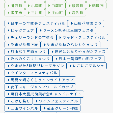
川西町
小国町
白鷹町
飯豊町
鶴岡市
酒田市
三川町
庄内町
遊佐町
日本一の芋煮会フェスティバル
山形花笠まつり
ビッグフェア
ラーメン県そば王国フェスタ
チェリーランドの芋煮会
ウッド・フェスティバル
やまがた矯正展
やまがた秋のハレとケまつり
月山和牛三酒まつり
世界はとなりやまがたフェス
みちのくこけしまつり
日本一美酒県山形フェア
やまがた5時間リレーマラソン
にこにこマルシェ
ウインターフェスティバル
馬見ケ崎さくらラインライトアップ
女子スキージャンプワールドカップ
東日本大震災復興祈念キャンドルナイト
こけし祭り
ワインフェスティバル
上山ワインバル
蔵王クリーン作戦