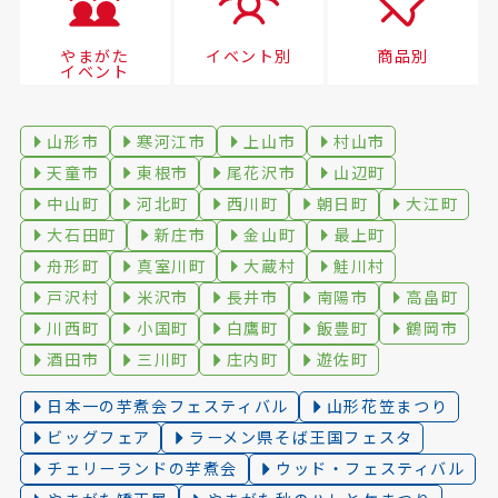
やまがた
イベント別
商品別
イベント
山形市
寒河江市
上山市
村山市
天童市
東根市
尾花沢市
山辺町
中山町
河北町
西川町
朝日町
大江町
大石田町
新庄市
金山町
最上町
舟形町
真室川町
大蔵村
鮭川村
戸沢村
米沢市
長井市
南陽市
高畠町
川西町
小国町
白鷹町
飯豊町
鶴岡市
酒田市
三川町
庄内町
遊佐町
日本一の芋煮会フェスティバル
山形花笠まつり
ビッグフェア
ラーメン県そば王国フェスタ
チェリーランドの芋煮会
ウッド・フェスティバル