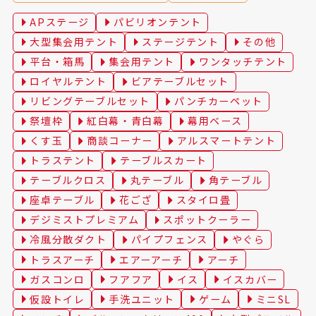
APステージ
パビリオンテント
大型集会用テント
ステージテント
その他
平台・箱馬
集会用テント
ワンタッチテント
ロイヤルテント
ビアテーブルセット
リビングテーブルセット
パンチカーペット
祭壇枠
紅白幕・青白幕
幕用ベース
くす玉
商談コーナー
アルスマートテント
トラステント
テーブルスカート
テーブルクロス
丸テーブル
角テーブル
座卓テーブル
花ござ
スタイロ畳
デジミストプレミアム
スポットクーラー
冷風分散ダクト
パイプフェンス
やぐら
トラスアーチ
エアーアーチ
アーチ
ガスコンロ
フアフア
イス
イスカバー
仮設トイレ
手洗ユニット
ゲーム
ミニSL