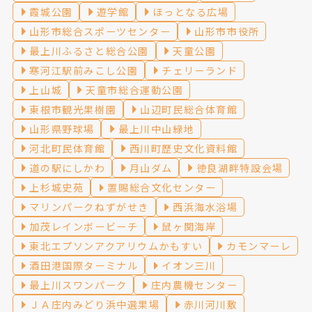
霞城公園
遊学館
ほっとなる広場
山形市総合スポーツセンター
山形市市役所
最上川ふるさと総合公園
天童公園
寒河江駅前みこし公園
チェリーランド
上山城
天童市総合運動公園
東根市観光果樹園
山辺町民総合体育館
山形県野球場
最上川中山緑地
河北町民体育館
西川町歴史文化資料館
道の駅にしかわ
月山ダム
徳良湖畔特設会場
上杉城史苑
置賜総合文化センター
マリンパークねずがせき
西浜海水浴場
加茂レインボービーチ
鼠ヶ関海岸
東北エプソンアクアリウムかもすい
カモンマーレ
酒田港国際ターミナル
イオン三川
最上川スワンパーク
庄内農機センター
ＪＡ庄内みどり浜中選果場
赤川河川敷