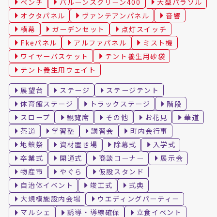
ベンチ
バルーンスクリーン400
大型パラソル
オクタパネル
ヴァンテアンパネル
音響
横幕
ガーデンセット
点灯スイッチ
Fkeパネル
アルファパネル
ミスト機
ワイヤーバスケット
テント養生用砂袋
テント養生用ウェイト
展望台
ステージ
ステージテント
体育館ステージ
トラックステージ
階段
スロープ
観覧席
その他
お花見
華道
茶道
学習塾
講習会
町内会行事
地鎮祭
資材置き場
除幕式
入学式
卒業式
開通式
商談コーナー
展示会
物産市
やぐら
仮設スタンド
自治体イベント
竣工式
式典
大規模施設内会場
ウエディングパーティー
マルシェ
誘導・導線確保
立食イベント