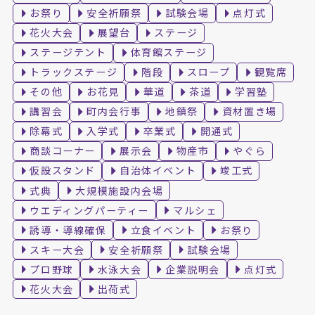
お祭り
安全祈願祭
試験会場
点灯式
花火大会
展望台
ステージ
ステージテント
体育館ステージ
トラックステージ
階段
スロープ
観覧席
その他
お花見
華道
茶道
学習塾
講習会
町内会行事
地鎮祭
資材置き場
除幕式
入学式
卒業式
開通式
商談コーナー
展示会
物産市
やぐら
仮設スタンド
自治体イベント
竣工式
式典
大規模施設内会場
ウエディングパーティー
マルシェ
誘導・導線確保
立食イベント
お祭り
スキー大会
安全祈願祭
試験会場
プロ野球
水泳大会
企業説明会
点灯式
花火大会
出荷式