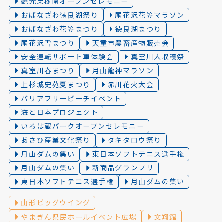
観光果樹園オープンセレモニー
おばなざわ徳良湖祭り
尾花沢花笠マラソン
おばなざわ花笠まつり
徳良湖まつり
尾花沢雪まつり
天童市農畜産物販売会
安全運転サポート車体験会
真室川大収穫祭
真室川春まつり
月山龍神マラソン
上杉城史苑夏まつり
赤川花火大会
バリアフリービーチイベント
海と日本プロジェクト
いろは蔵パークオープンセレモニー
あさひ産業文化祭り
タキタロウ祭り
月山ダムの集い
東日本ソフトテニス選手権
月山ダムの集い
新商品グランプリ
東日本ソフトテニス選手権
月山ダムの集い
山形ビッグウイング
やまぎん県民ホールイベント広場
文翔館