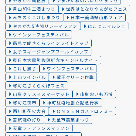
やまがた矯正展
やまがた秋のハレとケまつり
月山和牛三酒まつり
世界はとなりやまがたフェス
みちのくこけしまつり
日本一美酒県山形フェア
やまがた5時間リレーマラソン
にこにこマルシェ
ウインターフェスティバル
馬見ケ崎さくらラインライトアップ
女子スキージャンプワールドカップ
東日本大震災復興祈念キャンドルナイト
こけし祭り
ワインフェスティバル
上山ワインバル
蔵王クリーン作戦
寒河江さくらんぼフェス
山形クリスマスマーケット
山形おいも万博
寒河江夜市
神町駐屯地創立記念行事
西川町花火大会
ＯＮＳＥＮガストロノミー
雪旅籠の灯り️
天童市農業まつり
天童ラ・フランスマラソン