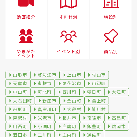
動画紹介
施設別
市町村別
やまがた
イベント別
商品別
イベント
山形市
寒河江市
上山市
村山市
天童市
東根市
尾花沢市
山辺町
中山町
河北町
西川町
朝日町
大江町
大石田町
新庄市
金山町
最上町
舟形町
真室川町
大蔵村
鮭川村
戸沢村
米沢市
長井市
南陽市
高畠町
川西町
小国町
白鷹町
飯豊町
鶴岡市
酒田市
三川町
庄内町
遊佐町