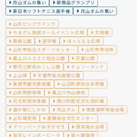
月山ダムの集い
新商品グランプリ
東日本ソフトテニス選手権
月山ダムの集い
山形ビッグウイング
やまぎん県民ホールイベント広場
文翔館
霞城公園
遊学館
ほっとなる広場
山形市総合スポーツセンター
山形市市役所
最上川ふるさと総合公園
天童公園
寒河江駅前みこし公園
チェリーランド
上山城
天童市総合運動公園
東根市観光果樹園
山辺町民総合体育館
山形県野球場
最上川中山緑地
河北町民体育館
西川町歴史文化資料館
道の駅にしかわ
月山ダム
徳良湖畔特設会場
上杉城史苑
置賜総合文化センター
マリンパークねずがせき
西浜海水浴場
加茂レインボービーチ
鼠ヶ関海岸