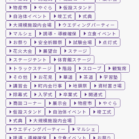
物産市
やぐら
仮設スタンド
自治体イベント
竣工式
式典
大規模施設内会場
ウエディングパーティー
マルシェ
誘導・導線確保
立食イベント
お祭り
安全祈願祭
試験会場
点灯式
花火大会
展望台
ステージ
ステージテント
体育館ステージ
トラックステージ
階段
スロープ
観覧席
その他
お花見
華道
茶道
学習塾
講習会
町内会行事
地鎮祭
資材置き場
除幕式
入学式
卒業式
開通式
商談コーナー
展示会
物産市
やぐら
仮設スタンド
自治体イベント
竣工式
式典
大規模施設内会場
ウエディングパーティー
マルシェ
誘導・導線確保
立食イベント
お祭り