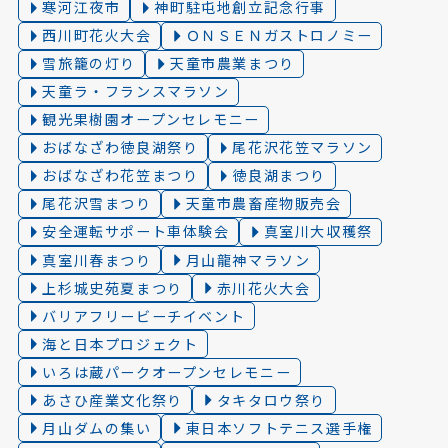
寒河江夜市
神町駐屯地創立記念行事
西川町花火大会
ＯＮＳＥＮガストロノミー
雪旅籠の灯り️
天童市農業まつり
天童ラ・フランスマラソン
観光果樹園オープンセレモニー
おばなざわ徳良湖祭り
尾花沢花笠マラソン
おばなざわ花笠まつり
徳良湖まつり
尾花沢雪まつり
天童市農畜産物販売会
安全運転サポート車体験会
真室川大収穫祭
真室川春まつり
月山龍神マラソン
上杉城史苑夏まつり
赤川花火大会
バリアフリービーチイベント
海と日本プロジェクト
いろは蔵パークオープンセレモニー
あさひ産業文化祭り
タキタロウ祭り
月山ダムの集い
東日本ソフトテニス選手権