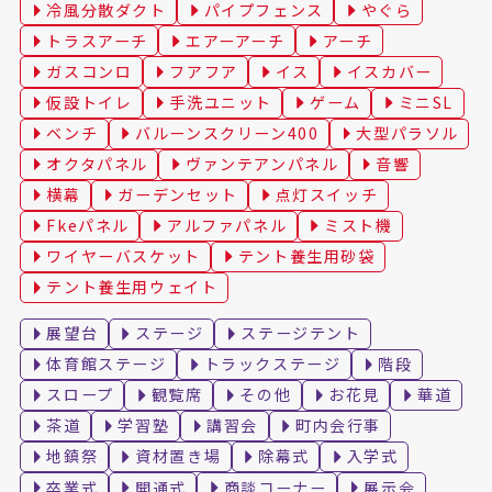
冷風分散ダクト
パイプフェンス
やぐら
トラスアーチ
エアーアーチ
アーチ
ガスコンロ
フアフア
イス
イスカバー
仮設トイレ
手洗ユニット
ゲーム
ミニSL
ベンチ
バルーンスクリーン400
大型パラソル
オクタパネル
ヴァンテアンパネル
音響
横幕
ガーデンセット
点灯スイッチ
Fkeパネル
アルファパネル
ミスト機
ワイヤーバスケット
テント養生用砂袋
テント養生用ウェイト
展望台
ステージ
ステージテント
体育館ステージ
トラックステージ
階段
スロープ
観覧席
その他
お花見
華道
茶道
学習塾
講習会
町内会行事
地鎮祭
資材置き場
除幕式
入学式
卒業式
開通式
商談コーナー
展示会