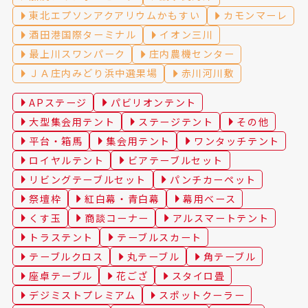
東北エプソンアクアリウムかもすい
カモンマーレ
酒田港国際ターミナル
イオン三川
最上川スワンパーク
庄内農機センター
ＪＡ庄内みどり浜中選果場
赤川河川敷
APステージ
パビリオンテント
大型集会用テント
ステージテント
その他
平台・箱馬
集会用テント
ワンタッチテント
ロイヤルテント
ビアテーブルセット
リビングテーブルセット
パンチカーペット
祭壇枠
紅白幕・青白幕
幕用ベース
くす玉
商談コーナー
アルスマートテント
トラステント
テーブルスカート
テーブルクロス
丸テーブル
角テーブル
座卓テーブル
花ござ
スタイロ畳
デジミストプレミアム
スポットクーラー