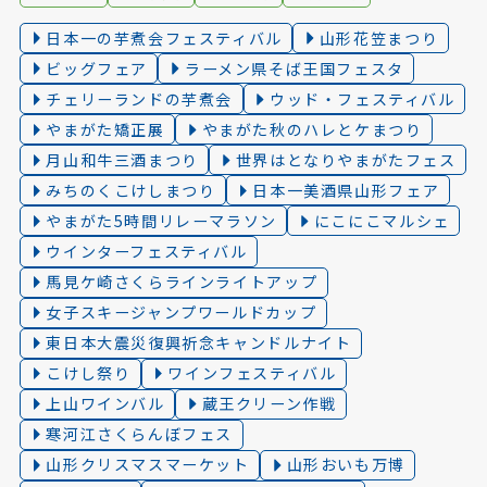
日本一の芋煮会フェスティバル
山形花笠まつり
ビッグフェア
ラーメン県そば王国フェスタ
チェリーランドの芋煮会
ウッド・フェスティバル
やまがた矯正展
やまがた秋のハレとケまつり
月山和牛三酒まつり
世界はとなりやまがたフェス
みちのくこけしまつり
日本一美酒県山形フェア
やまがた5時間リレーマラソン
にこにこマルシェ
ウインターフェスティバル
馬見ケ崎さくらラインライトアップ
女子スキージャンプワールドカップ
東日本大震災復興祈念キャンドルナイト
こけし祭り
ワインフェスティバル
上山ワインバル
蔵王クリーン作戦
寒河江さくらんぼフェス
山形クリスマスマーケット
山形おいも万博