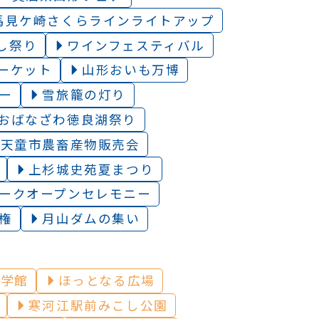
馬見ケ崎さくらラインライトアップ
し祭り
ワインフェスティバル
ーケット
山形おいも万博
ー
雪旅籠の灯り️
おばなざわ徳良湖祭り
天童市農畜産物販売会
上杉城史苑夏まつり
ークオープンセレモニー
権
月山ダムの集い
遊学館
ほっとなる広場
寒河江駅前みこし公園