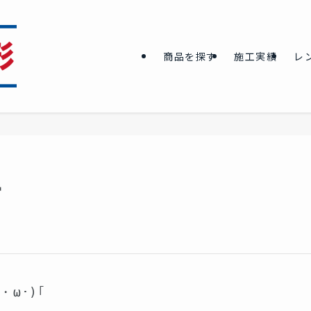
商品を探す
施工実績
レ
営
･)｢⁡
