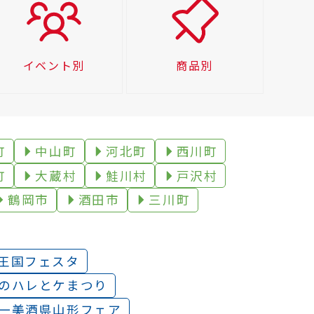
イベント別
商品別
町
中山町
河北町
西川町
町
大蔵村
鮭川村
戸沢村
鶴岡市
酒田市
三川町
王国フェスタ
のハレとケまつり
一美酒県山形フェア