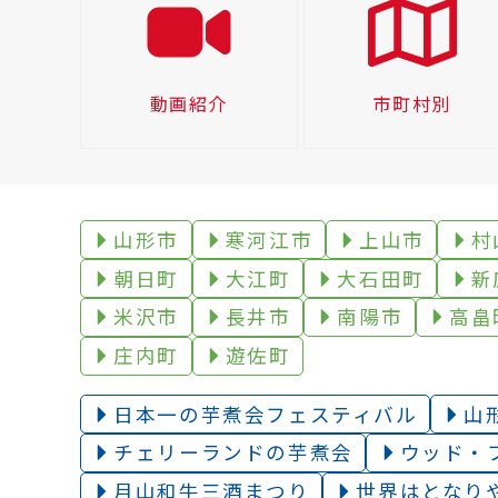
動画紹介
市町村別
山形市
寒河江市
上山市
村
朝日町
大江町
大石田町
新
米沢市
長井市
南陽市
高畠
庄内町
遊佐町
日本一の芋煮会フェスティバル
山
チェリーランドの芋煮会
ウッド・
月山和牛三酒まつり
世界はとなり