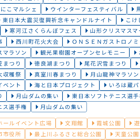
こにこマルシェ
ウインターフェスティバル
東日本大震災復興祈念キャンドルナイト
こけ
寒河江さくらんぼフェス
山形クリスマスマ
事
西川町花火大会
ＯＮＳＥＮガストロノミ
スマラソン
観光果樹園オープンセレモニー
笠まつり
徳良湖まつり
尾花沢雪まつり
大収穫祭
真室川春まつり
月山龍神マラソン
イベント
海と日本プロジェクト
いろは蔵パ
り
月山ダムの集い
東日本ソフトテニス選手
ニス選手権
月山ダムの集い
ホールイベント広場
文翔館
霞城公園
市市役所
最上川ふるさと総合公園
天童公園