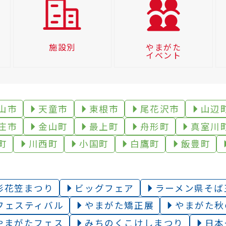
施設別
やまがた
イベント
山市
天童市
東根市
尾花沢市
山辺
庄市
金山町
最上町
舟形町
真室川
町
川西町
小国町
白鷹町
飯豊町
形花笠まつり
ビッグフェア
ラーメン県そば
フェスティバル
やまがた矯正展
やまがた秋
やまがたフェス
みちのくこけしまつり
日本