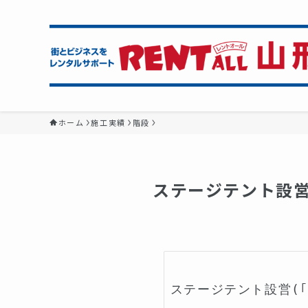
ホーム
施工実績
階段
ステージテント設
ステージテント設営(｢・ω