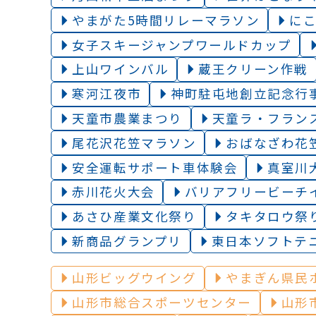
やまがた5時間リレーマラソン
に
女子スキージャンプワールドカップ
上山ワインバル
蔵王クリーン作戦
寒河江夜市
神町駐屯地創立記念行
天童市農業まつり
天童ラ・フラン
尾花沢花笠マラソン
おばなざわ花
安全運転サポート車体験会
真室川
赤川花火大会
バリアフリービーチ
あさひ産業文化祭り
タキタロウ祭
新商品グランプリ
東日本ソフトテ
山形ビッグウイング
やまぎん県民
山形市総合スポーツセンター
山形