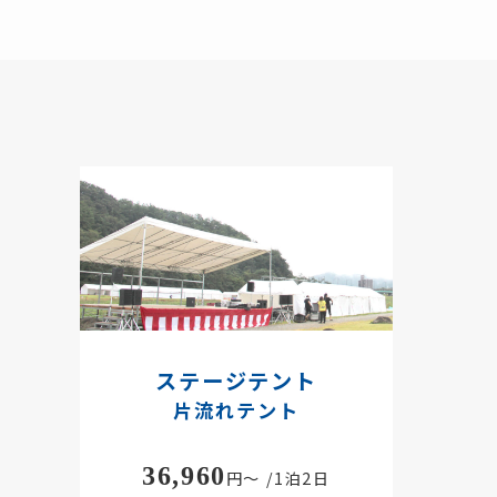
ステージテント
片流れテント
36,960
円～ /1泊2日