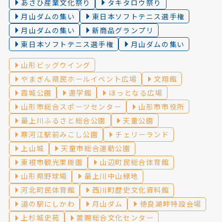
あさひ産業文化祭り
タキタロウ祭り
月山ダムの集い
東日本ソフトテニス選手権
月山ダムの集い
新商品グランプリ
東日本ソフトテニス選手権
月山ダムの集い
山形ビッグウイング
やまぎん県民ホールイベント広場
文翔館
霞城公園
遊学館
ほっとなる広場
山形市総合スポーツセンター
山形市市役所
最上川ふるさと総合公園
天童公園
寒河江駅前みこし公園
チェリーランド
上山城
天童市総合運動公園
東根市観光果樹園
山辺町民総合体育館
山形県野球場
最上川中山緑地
河北町民体育館
西川町歴史文化資料館
道の駅にしかわ
月山ダム
徳良湖畔特設会場
上杉城史苑
置賜総合文化センター