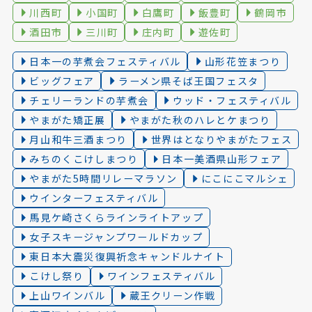
川西町
小国町
白鷹町
飯豊町
鶴岡市
酒田市
三川町
庄内町
遊佐町
日本一の芋煮会フェスティバル
山形花笠まつり
ビッグフェア
ラーメン県そば王国フェスタ
チェリーランドの芋煮会
ウッド・フェスティバル
やまがた矯正展
やまがた秋のハレとケまつり
月山和牛三酒まつり
世界はとなりやまがたフェス
みちのくこけしまつり
日本一美酒県山形フェア
やまがた5時間リレーマラソン
にこにこマルシェ
ウインターフェスティバル
馬見ケ崎さくらラインライトアップ
女子スキージャンプワールドカップ
東日本大震災復興祈念キャンドルナイト
こけし祭り
ワインフェスティバル
上山ワインバル
蔵王クリーン作戦