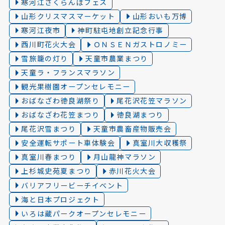
寒河江さくらんぼフェス
山形クリスマスマーケット
山形おいも万博
寒河江夜市
神町駐屯地創立記念行事
西川町花火大会
ＯＮＳＥＮガストロノミー
雪旅籠の灯り️
天童市農業まつり
天童ラ・フランスマラソン
観光果樹園オープンセレモニー
おばなざわ徳良湖祭り
尾花沢花笠マラソン
おばなざわ花笠まつり
徳良湖まつり
尾花沢雪まつり
天童市農畜産物販売会
安全運転サポート車体験会
真室川大収穫祭
真室川春まつり
月山龍神マラソン
上杉城史苑夏まつり
赤川花火大会
バリアフリービーチイベント
海と日本プロジェクト
いろは蔵パークオープンセレモニー