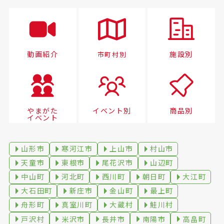
動画紹介
施設別
市町村別
やまがた
イベント別
商品別
イベント
山形市
寒河江市
上山市
村山市
天童市
東根市
尾花沢市
山辺町
中山町
河北町
西川町
朝日町
大江町
大石田町
新庄市
金山町
最上町
舟形町
真室川町
大蔵村
鮭川村
戸沢村
米沢市
長井市
南陽市
高畠町