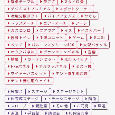
座卓テーブル
花ござ
スタイロ畳
デジミストプレミアム
スポットクーラー
冷風分散ダクト
パイプフェンス
やぐら
トラスアーチ
エアーアーチ
アーチ
ガスコンロ
フアフア
イス
イスカバー
仮設トイレ
手洗ユニット
ゲーム
ミニSL
ベンチ
バルーンスクリーン400
大型パラソル
オクタパネル
ヴァンテアンパネル
音響
横幕
ガーデンセット
点灯スイッチ
Fkeパネル
アルファパネル
ミスト機
ワイヤーバスケット
テント養生用砂袋
テント養生用ウェイト
展望台
ステージ
ステージテント
体育館ステージ
トラックステージ
階段
スロープ
観覧席
その他
お花見
華道
茶道
学習塾
講習会
町内会行事