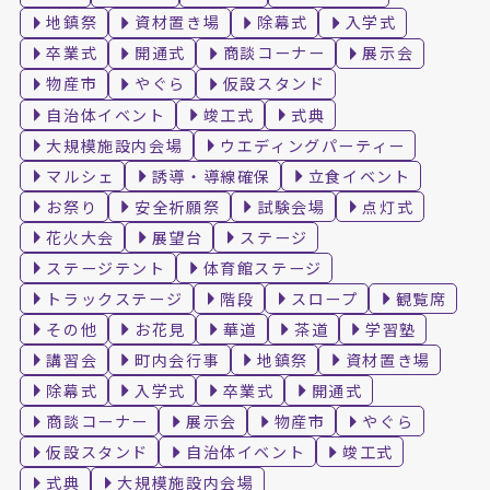
地鎮祭
資材置き場
除幕式
入学式
卒業式
開通式
商談コーナー
展示会
物産市
やぐら
仮設スタンド
自治体イベント
竣工式
式典
大規模施設内会場
ウエディングパーティー
マルシェ
誘導・導線確保
立食イベント
お祭り
安全祈願祭
試験会場
点灯式
花火大会
展望台
ステージ
ステージテント
体育館ステージ
トラックステージ
階段
スロープ
観覧席
その他
お花見
華道
茶道
学習塾
講習会
町内会行事
地鎮祭
資材置き場
除幕式
入学式
卒業式
開通式
商談コーナー
展示会
物産市
やぐら
仮設スタンド
自治体イベント
竣工式
式典
大規模施設内会場