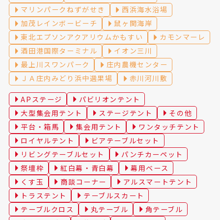
マリンパークねずがせき
西浜海水浴場
加茂レインボービーチ
鼠ヶ関海岸
東北エプソンアクアリウムかもすい
カモンマーレ
酒田港国際ターミナル
イオン三川
最上川スワンパーク
庄内農機センター
ＪＡ庄内みどり浜中選果場
赤川河川敷
APステージ
パビリオンテント
大型集会用テント
ステージテント
その他
平台・箱馬
集会用テント
ワンタッチテント
ロイヤルテント
ビアテーブルセット
リビングテーブルセット
パンチカーペット
祭壇枠
紅白幕・青白幕
幕用ベース
くす玉
商談コーナー
アルスマートテント
トラステント
テーブルスカート
テーブルクロス
丸テーブル
角テーブル