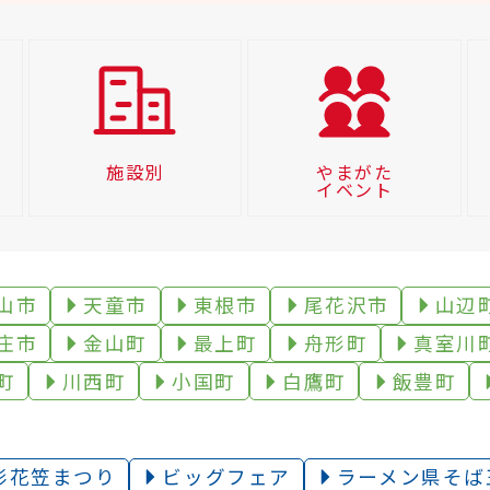
施設別
やまがた
イベント
山市
天童市
東根市
尾花沢市
山辺
庄市
金山町
最上町
舟形町
真室川
町
川西町
小国町
白鷹町
飯豊町
形花笠まつり
ビッグフェア
ラーメン県そば