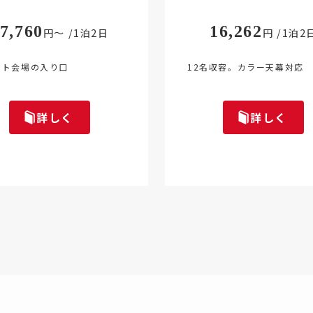
7,760
16,262
円～ /1泊2日
円 /1泊2
ント会場の入り口
12名収容。カラー天幕対応
詳しく
詳しく