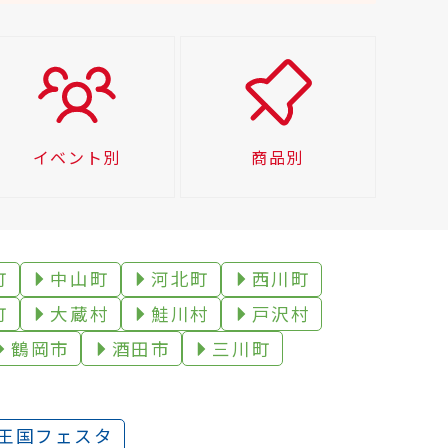
イベント別
商品別
町
中山町
河北町
西川町
町
大蔵村
鮭川村
戸沢村
鶴岡市
酒田市
三川町
王国フェスタ