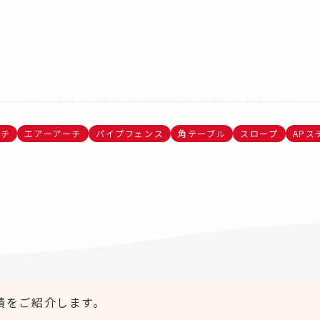
ーチ
エアーアーチ
パイプフェンス
角テーブル
スロープ
APス
績をご紹介します。