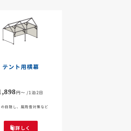
テント用横幕
1,898
円～ /1泊2日
トの目隠し、風雨雪対策など
詳しく