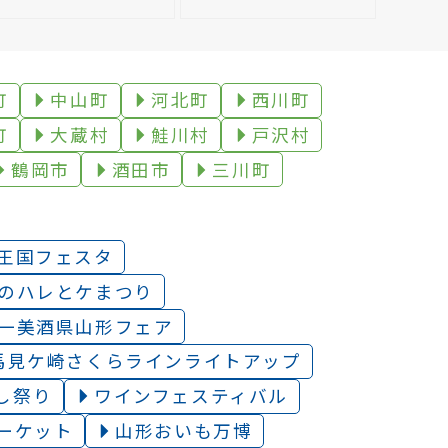
町
中山町
河北町
西川町
町
大蔵村
鮭川村
戸沢村
鶴岡市
酒田市
三川町
王国フェスタ
のハレとケまつり
一美酒県山形フェア
馬見ケ崎さくらラインライトアップ
し祭り
ワインフェスティバル
ーケット
山形おいも万博