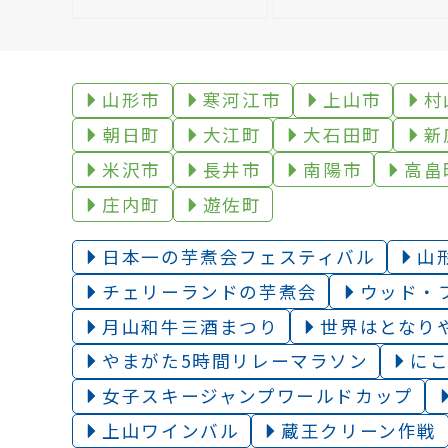
山形市
寒河江市
上山市
村
朝日町
大江町
大石田町
新
米沢市
長井市
南陽市
高畠
庄内町
遊佐町
日本一の芋煮会フェスティバル
山
チェリーランドの芋煮会
ウッド・
月山和牛三酒まつり
世界はとなり
やまがた5時間リレーマラソン
に
女子スキージャンプワールドカップ
上山ワインバル
蔵王クリーン作戦