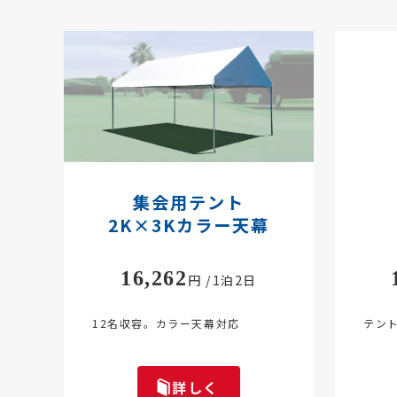
集会用テント
2K×3Kカラー天幕
16,262
円 /1泊2日
12名収容。カラー天幕対応
テン
詳しく