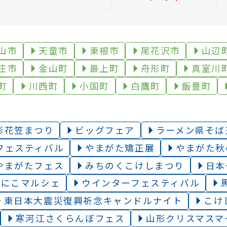
山市
天童市
東根市
尾花沢市
山辺
庄市
金山町
最上町
舟形町
真室川
町
川西町
小国町
白鷹町
飯豊町
形花笠まつり
ビッグフェア
ラーメン県そば
フェスティバル
やまがた矯正展
やまがた秋
やまがたフェス
みちのくこけしまつり
日本
こにこマルシェ
ウインターフェスティバル
東日本大震災復興祈念キャンドルナイト
こけ
寒河江さくらんぼフェス
山形クリスマスマ