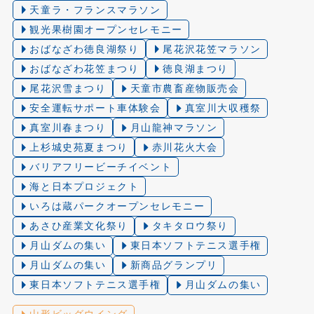
天童ラ・フランスマラソン
観光果樹園オープンセレモニー
おばなざわ徳良湖祭り
尾花沢花笠マラソン
おばなざわ花笠まつり
徳良湖まつり
尾花沢雪まつり
天童市農畜産物販売会
安全運転サポート車体験会
真室川大収穫祭
真室川春まつり
月山龍神マラソン
上杉城史苑夏まつり
赤川花火大会
バリアフリービーチイベント
海と日本プロジェクト
いろは蔵パークオープンセレモニー
あさひ産業文化祭り
タキタロウ祭り
月山ダムの集い
東日本ソフトテニス選手権
月山ダムの集い
新商品グランプリ
東日本ソフトテニス選手権
月山ダムの集い