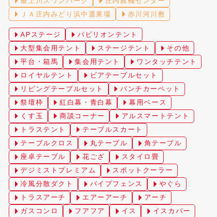
最上川スワンパーク
庄内農機センター
ＪＡ庄内みどり浜中選果場
赤川河川敷
APステージ
パビリオンテント
大型集会用テント
ステージテント
その他
平台・箱馬
集会用テント
ワンタッチテント
ロイヤルテント
ビアテーブルセット
リビングテーブルセット
パンチカーペット
祭壇枠
紅白幕・青白幕
幕用ベース
くす玉
商談コーナー
アルスマートテント
トラステント
テーブルスカート
テーブルクロス
丸テーブル
角テーブル
座卓テーブル
花ござ
スタイロ畳
デジミストプレミアム
スポットクーラー
冷風分散ダクト
パイプフェンス
やぐら
トラスアーチ
エアーアーチ
アーチ
ガスコンロ
フアフア
イス
イスカバー