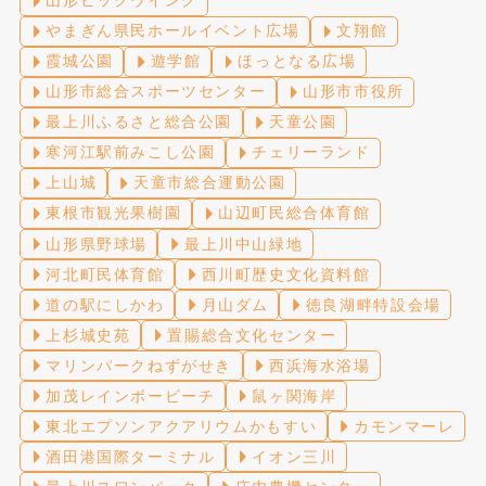
山形ビッグウイング
やまぎん県民ホールイベント広場
文翔館
霞城公園
遊学館
ほっとなる広場
山形市総合スポーツセンター
山形市市役所
最上川ふるさと総合公園
天童公園
寒河江駅前みこし公園
チェリーランド
上山城
天童市総合運動公園
東根市観光果樹園
山辺町民総合体育館
山形県野球場
最上川中山緑地
河北町民体育館
西川町歴史文化資料館
道の駅にしかわ
月山ダム
徳良湖畔特設会場
上杉城史苑
置賜総合文化センター
マリンパークねずがせき
西浜海水浴場
加茂レインボービーチ
鼠ヶ関海岸
東北エプソンアクアリウムかもすい
カモンマーレ
酒田港国際ターミナル
イオン三川