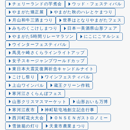
チェリーランドの芋煮会
ウッド・フェスティバル
やまがた矯正展
やまがた秋のハレとケまつり
月山和牛三酒まつり
世界はとなりやまがたフェス
みちのくこけしまつり
日本一美酒県山形フェア
やまがた5時間リレーマラソン
にこにこマルシェ
ウインターフェスティバル
馬見ケ崎さくらラインライトアップ
女子スキージャンプワールドカップ
東日本大震災復興祈念キャンドルナイト
こけし祭り
ワインフェスティバル
上山ワインバル
蔵王クリーン作戦
寒河江さくらんぼフェス
山形クリスマスマーケット
山形おいも万博
寒河江夜市
神町駐屯地創立記念行事
西川町花火大会
ＯＮＳＥＮガストロノミー
雪旅籠の灯り️
天童市農業まつり