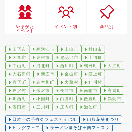
やまがた
イベント別
商品別
イベント
山形市
寒河江市
上山市
村山市
天童市
東根市
尾花沢市
山辺町
中山町
河北町
西川町
朝日町
大江町
大石田町
新庄市
金山町
最上町
舟形町
真室川町
大蔵村
鮭川村
戸沢村
米沢市
長井市
南陽市
高畠町
川西町
小国町
白鷹町
飯豊町
鶴岡市
酒田市
三川町
庄内町
遊佐町
日本一の芋煮会フェスティバル
山形花笠まつり
ビッグフェア
ラーメン県そば王国フェスタ