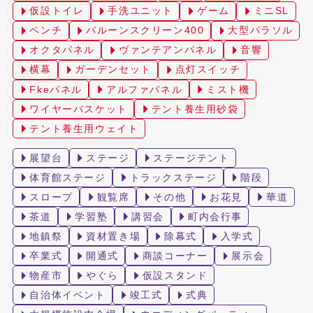
仮設トイレ
手洗ユニット
ゲーム
ミニSL
ベンチ
バルーンスクリーン400
大型パラソル
オクタパネル
ヴァンテアンパネル
音響
横幕
ガーデンセット
点灯スイッチ
Fkeパネル
アルファパネル
ミスト機
ワイヤーバスケット
テント養生用砂袋
テント養生用ウェイト
展望台
ステージ
ステージテント
体育館ステージ
トラックステージ
階段
スロープ
観覧席
その他
お花見
華道
茶道
学習塾
講習会
町内会行事
地鎮祭
資材置き場
除幕式
入学式
卒業式
開通式
商談コーナー
展示会
物産市
やぐら
仮設スタンド
自治体イベント
竣工式
式典