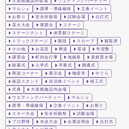
大規模施設内会場
ウエディングパーティー
マルシェ
誘導・導線確保
立食イベント
お祭り
安全祈願祭
試験会場
点灯式
花火大会
展望台
ステージ
ステージテント
体育館ステージ
トラックステージ
階段
スロープ
観覧席
その他
お花見
華道
茶道
学習塾
講習会
町内会行事
地鎮祭
資材置き場
除幕式
入学式
卒業式
開通式
商談コーナー
展示会
物産市
やぐら
仮設スタンド
自治体イベント
竣工式
式典
大規模施設内会場
ウエディングパーティー
マルシェ
誘導・導線確保
立食イベント
お祭り
スキー大会
安全祈願祭
試験会場
プロ野球
水泳大会
企業説明会
点灯式