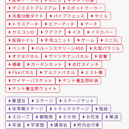
デジミストプレミアム
スポットクーラー
冷風分散ダクト
パイプフェンス
やぐら
トラスアーチ
エアーアーチ
アーチ
ガスコンロ
フアフア
イス
イスカバー
仮設トイレ
手洗ユニット
ゲーム
ミニSL
ベンチ
バルーンスクリーン400
大型パラソル
オクタパネル
ヴァンテアンパネル
音響
横幕
ガーデンセット
点灯スイッチ
Fkeパネル
アルファパネル
ミスト機
ワイヤーバスケット
テント養生用砂袋
テント養生用ウェイト
展望台
ステージ
ステージテント
体育館ステージ
トラックステージ
階段
スロープ
観覧席
その他
お花見
華道
茶道
学習塾
講習会
町内会行事