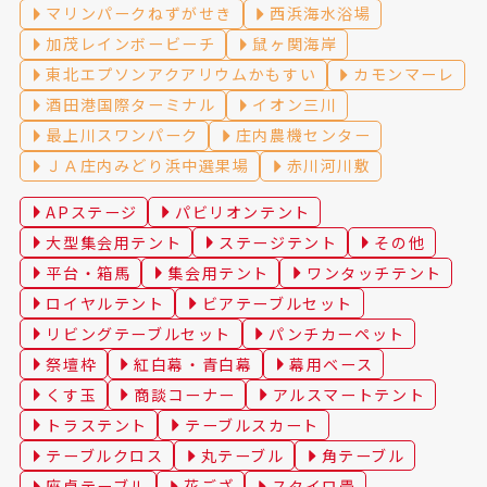
マリンパークねずがせき
西浜海水浴場
加茂レインボービーチ
鼠ヶ関海岸
東北エプソンアクアリウムかもすい
カモンマーレ
酒田港国際ターミナル
イオン三川
最上川スワンパーク
庄内農機センター
ＪＡ庄内みどり浜中選果場
赤川河川敷
APステージ
パビリオンテント
大型集会用テント
ステージテント
その他
平台・箱馬
集会用テント
ワンタッチテント
ロイヤルテント
ビアテーブルセット
リビングテーブルセット
パンチカーペット
祭壇枠
紅白幕・青白幕
幕用ベース
くす玉
商談コーナー
アルスマートテント
トラステント
テーブルスカート
テーブルクロス
丸テーブル
角テーブル
座卓テーブル
花ござ
スタイロ畳