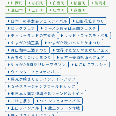
川西町
小国町
白鷹町
飯豊町
鶴岡市
酒田市
三川町
庄内町
遊佐町
日本一の芋煮会フェスティバル
山形花笠まつり
ビッグフェア
ラーメン県そば王国フェスタ
チェリーランドの芋煮会
ウッド・フェスティバル
やまがた矯正展
やまがた秋のハレとケまつり
月山和牛三酒まつり
世界はとなりやまがたフェス
みちのくこけしまつり
日本一美酒県山形フェア
やまがた5時間リレーマラソン
にこにこマルシェ
ウインターフェスティバル
馬見ケ崎さくらラインライトアップ
女子スキージャンプワールドカップ
東日本大震災復興祈念キャンドルナイト
こけし祭り
ワインフェスティバル
上山ワインバル
蔵王クリーン作戦
寒河江さくらんぼフェス