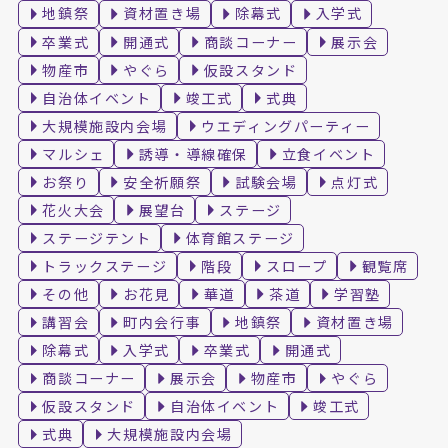
地鎮祭
資材置き場
除幕式
入学式
卒業式
開通式
商談コーナー
展示会
物産市
やぐら
仮設スタンド
自治体イベント
竣工式
式典
大規模施設内会場
ウエディングパーティー
マルシェ
誘導・導線確保
立食イベント
お祭り
安全祈願祭
試験会場
点灯式
花火大会
展望台
ステージ
ステージテント
体育館ステージ
トラックステージ
階段
スロープ
観覧席
その他
お花見
華道
茶道
学習塾
講習会
町内会行事
地鎮祭
資材置き場
除幕式
入学式
卒業式
開通式
商談コーナー
展示会
物産市
やぐら
仮設スタンド
自治体イベント
竣工式
式典
大規模施設内会場