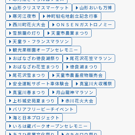
山形クリスマスマーケット
山形おいも万博
寒河江夜市
神町駐屯地創立記念行事
西川町花火大会
ＯＮＳＥＮガストロノミー
雪旅籠の灯り️
天童市農業まつり
天童ラ・フランスマラソン
観光果樹園オープンセレモニー
おばなざわ徳良湖祭り
尾花沢花笠マラソン
おばなざわ花笠まつり
徳良湖まつり
尾花沢雪まつり
天童市農畜産物販売会
安全運転サポート車体験会
真室川大収穫祭
真室川春まつり
月山龍神マラソン
上杉城史苑夏まつり
赤川花火大会
バリアフリービーチイベント
海と日本プロジェクト
いろは蔵パークオープンセレモニー
あさひ産業文化祭り
タキタロウ祭り