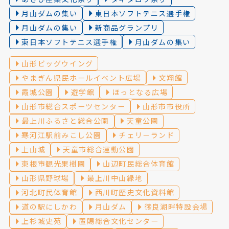
月山ダムの集い
東日本ソフトテニス選手権
月山ダムの集い
新商品グランプリ
東日本ソフトテニス選手権
月山ダムの集い
山形ビッグウイング
やまぎん県民ホールイベント広場
文翔館
霞城公園
遊学館
ほっとなる広場
山形市総合スポーツセンター
山形市市役所
最上川ふるさと総合公園
天童公園
寒河江駅前みこし公園
チェリーランド
上山城
天童市総合運動公園
東根市観光果樹園
山辺町民総合体育館
山形県野球場
最上川中山緑地
河北町民体育館
西川町歴史文化資料館
道の駅にしかわ
月山ダム
徳良湖畔特設会場
上杉城史苑
置賜総合文化センター