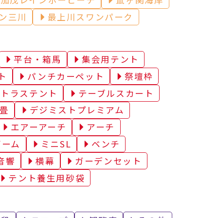
ン三川
最上川スワンパーク
平台・箱馬
集会用テント
ト
パンチカーペット
祭壇枠
トラステント
テーブルスカート
畳
デジミストプレミアム
エアーアーチ
アーチ
ゲーム
ミニSL
ベンチ
音響
横幕
ガーデンセット
テント養生用砂袋