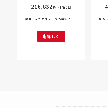
216,832
円 /1泊2日
屋外ライブのステージの屋根に
屋外
詳しく