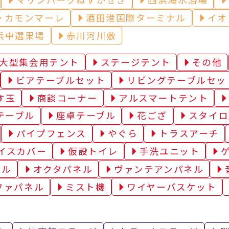
カモンマーレ
酒田港国際ターミナル
イオ
浜中選果場
赤川河川敷
大型集会用テント
ステージテント
その他
ビアテーブルセット
リビングテーブルセッ
す玉
商談コーナー
アルスマートテント
テーブル
座卓テーブル
花ござ
スタイロ
パイプフェンス
やぐら
トラスアーチ
イスカバー
仮設トイレ
手洗ユニット
ソル
オクタパネル
ヴァンテアンパネル
ファパネル
ミスト機
ワイヤーバスケット