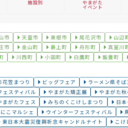
施設別
やまがた
イベント
山市
天童市
東根市
尾花沢市
山辺
庄市
金山町
最上町
舟形町
真室川
町
川西町
小国町
白鷹町
飯豊町
形花笠まつり
ビッグフェア
ラーメン県そば
フェスティバル
やまがた矯正展
やまがた秋
やまがたフェス
みちのくこけしまつり
日本
こにこマルシェ
ウインターフェスティバル
東日本大震災復興祈念キャンドルナイト
こけ