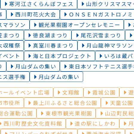
寒河江さくらんぼフェス
山形クリスマスマ
事
西川町花火大会
ＯＮＳＥＮガストロノミ
スマラソン
観光果樹園オープンセレモニー
笠まつり
徳良湖まつり
尾花沢雪まつり
大収穫祭
真室川春まつり
月山龍神マラソン
イベント
海と日本プロジェクト
いろは蔵パ
り
月山ダムの集い
東日本ソフトテニス選手
ニス選手権
月山ダムの集い
ホールイベント広場
文翔館
霞城公園
市市役所
最上川ふるさと総合公園
天童公園
総合運動公園
東根市観光果樹園
山辺町民
西川町歴史文化資料館
道の駅にしかわ
マリンパークねずがせき
西浜海水浴場