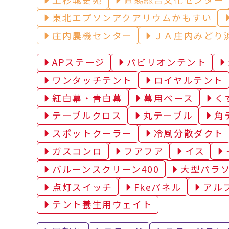
東北エプソンアクアリウムかもすい
庄内農機センター
ＪＡ庄内みどり
APステージ
パビリオンテント
ワンタッチテント
ロイヤルテント
紅白幕・青白幕
幕用ベース
く
テーブルクロス
丸テーブル
角
スポットクーラー
冷風分散ダクト
ガスコンロ
フアフア
イス
バルーンスクリーン400
大型パラ
点灯スイッチ
Fkeパネル
アル
テント養生用ウェイト