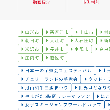
動画紹介
市町村別
山形市
寒河江市
上山市
村
朝日町
大江町
大石田町
新
米沢市
長井市
南陽市
高畠
庄内町
遊佐町
日本一の芋煮会フェスティバル
山
チェリーランドの芋煮会
ウッド・
月山和牛三酒まつり
世界はとなり
やまがた5時間リレーマラソン
に
女子スキージャンプワールドカップ