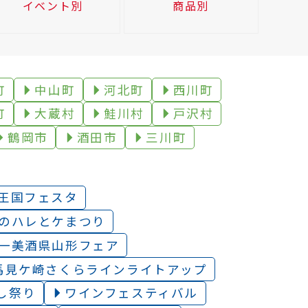
イベント別
商品別
町
中山町
河北町
西川町
町
大蔵村
鮭川村
戸沢村
鶴岡市
酒田市
三川町
王国フェスタ
のハレとケまつり
一美酒県山形フェア
馬見ケ崎さくらラインライトアップ
し祭り
ワインフェスティバル