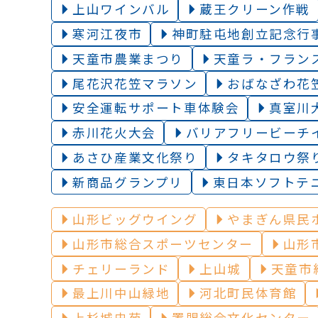
上山ワインバル
蔵王クリーン作戦
寒河江夜市
神町駐屯地創立記念行
天童市農業まつり
天童ラ・フラン
尾花沢花笠マラソン
おばなざわ花
安全運転サポート車体験会
真室川
赤川花火大会
バリアフリービーチ
あさひ産業文化祭り
タキタロウ祭
新商品グランプリ
東日本ソフトテ
山形ビッグウイング
やまぎん県民
山形市総合スポーツセンター
山形
チェリーランド
上山城
天童市
最上川中山緑地
河北町民体育館
上杉城史苑
置賜総合文化センター