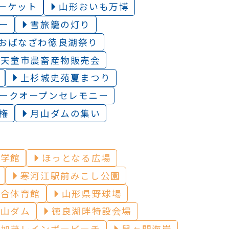
ーケット
山形おいも万博
ー
雪旅籠の灯り️
おばなざわ徳良湖祭り
天童市農畜産物販売会
上杉城史苑夏まつり
ークオープンセレモニー
権
月山ダムの集い
遊学館
ほっとなる広場
寒河江駅前みこし公園
総合体育館
山形県野球場
月山ダム
徳良湖畔特設会場
加茂レインボービーチ
鼠ヶ関海岸