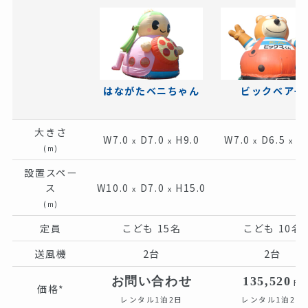
ビックベアー
はながたベニちゃん
大きさ
W7.0
D7.0
H9.0
W7.0
D6.5
H9
x
x
x
x
(m)
設置スペー
ス
W10.0
D7.0
H15.0
x
x
(m)
定員
こども 15名
こども 10名
送風機
2台
2台
お問い合わせ
135,520
円
価格*
レンタル1泊2日
レンタル1泊2日