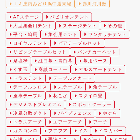
ＪＡ庄内みどり浜中選果場
赤川河川敷
APステージ
パビリオンテント
大型集会用テント
ステージテント
その他
平台・箱馬
集会用テント
ワンタッチテント
ロイヤルテント
ビアテーブルセット
リビングテーブルセット
パンチカーペット
祭壇枠
紅白幕・青白幕
幕用ベース
くす玉
商談コーナー
アルスマートテント
トラステント
テーブルスカート
テーブルクロス
丸テーブル
角テーブル
座卓テーブル
花ござ
スタイロ畳
デジミストプレミアム
スポットクーラー
冷風分散ダクト
パイプフェンス
やぐら
トラスアーチ
エアーアーチ
アーチ
ガスコンロ
フアフア
イス
イスカバー
仮設トイレ
手洗ユニット
ゲーム
ミニSL