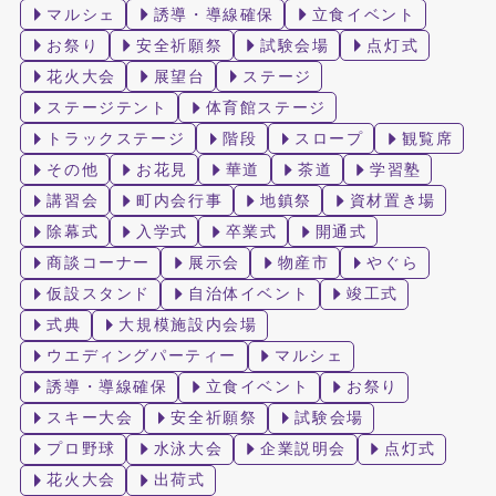
マルシェ
誘導・導線確保
立食イベント
お祭り
安全祈願祭
試験会場
点灯式
花火大会
展望台
ステージ
ステージテント
体育館ステージ
トラックステージ
階段
スロープ
観覧席
その他
お花見
華道
茶道
学習塾
講習会
町内会行事
地鎮祭
資材置き場
除幕式
入学式
卒業式
開通式
商談コーナー
展示会
物産市
やぐら
仮設スタンド
自治体イベント
竣工式
式典
大規模施設内会場
ウエディングパーティー
マルシェ
誘導・導線確保
立食イベント
お祭り
スキー大会
安全祈願祭
試験会場
プロ野球
水泳大会
企業説明会
点灯式
花火大会
出荷式