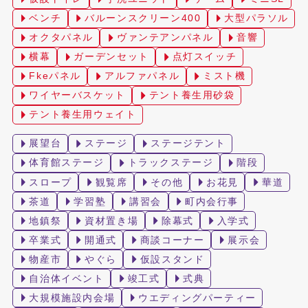
ベンチ
バルーンスクリーン400
大型パラソル
オクタパネル
ヴァンテアンパネル
音響
横幕
ガーデンセット
点灯スイッチ
Fkeパネル
アルファパネル
ミスト機
ワイヤーバスケット
テント養生用砂袋
テント養生用ウェイト
展望台
ステージ
ステージテント
体育館ステージ
トラックステージ
階段
スロープ
観覧席
その他
お花見
華道
茶道
学習塾
講習会
町内会行事
地鎮祭
資材置き場
除幕式
入学式
卒業式
開通式
商談コーナー
展示会
物産市
やぐら
仮設スタンド
自治体イベント
竣工式
式典
大規模施設内会場
ウエディングパーティー