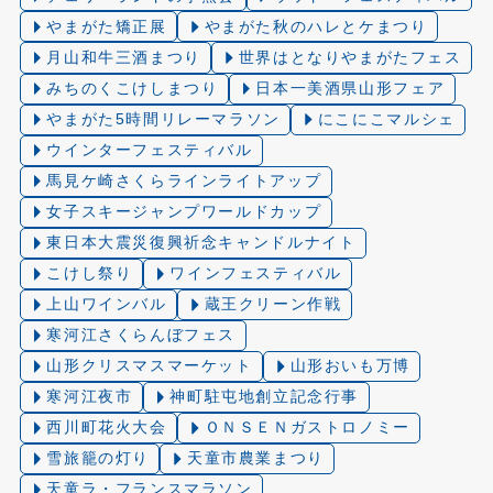
やまがた矯正展
やまがた秋のハレとケまつり
月山和牛三酒まつり
世界はとなりやまがたフェス
みちのくこけしまつり
日本一美酒県山形フェア
やまがた5時間リレーマラソン
にこにこマルシェ
ウインターフェスティバル
馬見ケ崎さくらラインライトアップ
女子スキージャンプワールドカップ
東日本大震災復興祈念キャンドルナイト
こけし祭り
ワインフェスティバル
上山ワインバル
蔵王クリーン作戦
寒河江さくらんぼフェス
山形クリスマスマーケット
山形おいも万博
寒河江夜市
神町駐屯地創立記念行事
西川町花火大会
ＯＮＳＥＮガストロノミー
雪旅籠の灯り️
天童市農業まつり
天童ラ・フランスマラソン