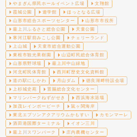
やまぎん県民ホールイベント広場
文翔館
霞城公園
遊学館
ほっとなる広場
山形市総合スポーツセンター
山形市市役所
最上川ふるさと総合公園
天童公園
寒河江駅前みこし公園
チェリーランド
上山城
天童市総合運動公園
東根市観光果樹園
山辺町民総合体育館
山形県野球場
最上川中山緑地
河北町民体育館
西川町歴史文化資料館
道の駅にしかわ
月山ダム
徳良湖畔特設会場
上杉城史苑
置賜総合文化センター
マリンパークねずがせき
西浜海水浴場
加茂レインボービーチ
鼠ヶ関海岸
東北エプソンアクアリウムかもすい
カモンマーレ
酒田港国際ターミナル
イオン三川
最上川スワンパーク
庄内農機センター