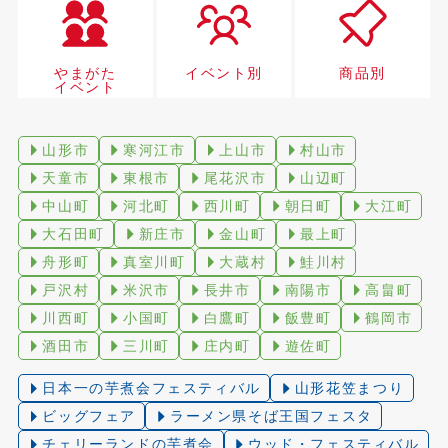
やまがた
イベント別
商品別
イベント
山形市
寒河江市
上山市
村山市
天童市
東根市
尾花沢市
山辺町
中山町
河北町
西川町
朝日町
大江町
大石田町
新庄市
金山町
最上町
舟形町
真室川町
大蔵村
鮭川村
戸沢村
米沢市
長井市
南陽市
高畠町
川西町
小国町
白鷹町
飯豊町
鶴岡市
酒田市
三川町
庄内町
遊佐町
日本一の芋煮会フェスティバル
山形花笠まつり
ビッグフェア
ラーメン県そば王国フェスタ
チェリーランドの芋煮会
ウッド・フェスティバル