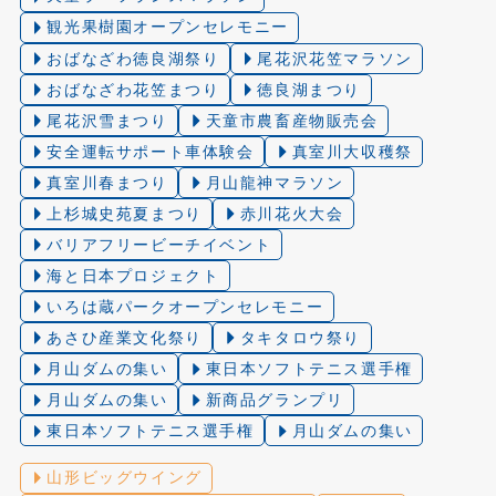
観光果樹園オープンセレモニー
おばなざわ徳良湖祭り
尾花沢花笠マラソン
おばなざわ花笠まつり
徳良湖まつり
尾花沢雪まつり
天童市農畜産物販売会
安全運転サポート車体験会
真室川大収穫祭
真室川春まつり
月山龍神マラソン
上杉城史苑夏まつり
赤川花火大会
バリアフリービーチイベント
海と日本プロジェクト
いろは蔵パークオープンセレモニー
あさひ産業文化祭り
タキタロウ祭り
月山ダムの集い
東日本ソフトテニス選手権
月山ダムの集い
新商品グランプリ
東日本ソフトテニス選手権
月山ダムの集い
山形ビッグウイング