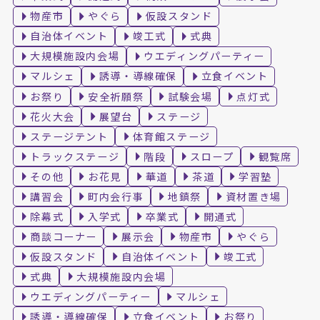
物産市
やぐら
仮設スタンド
自治体イベント
竣工式
式典
大規模施設内会場
ウエディングパーティー
マルシェ
誘導・導線確保
立食イベント
お祭り
安全祈願祭
試験会場
点灯式
花火大会
展望台
ステージ
ステージテント
体育館ステージ
トラックステージ
階段
スロープ
観覧席
その他
お花見
華道
茶道
学習塾
講習会
町内会行事
地鎮祭
資材置き場
除幕式
入学式
卒業式
開通式
商談コーナー
展示会
物産市
やぐら
仮設スタンド
自治体イベント
竣工式
式典
大規模施設内会場
ウエディングパーティー
マルシェ
誘導・導線確保
立食イベント
お祭り