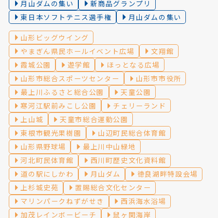
月山ダムの集い
新商品グランプリ
東日本ソフトテニス選手権
月山ダムの集い
山形ビッグウイング
やまぎん県民ホールイベント広場
文翔館
霞城公園
遊学館
ほっとなる広場
山形市総合スポーツセンター
山形市市役所
最上川ふるさと総合公園
天童公園
寒河江駅前みこし公園
チェリーランド
上山城
天童市総合運動公園
東根市観光果樹園
山辺町民総合体育館
山形県野球場
最上川中山緑地
河北町民体育館
西川町歴史文化資料館
道の駅にしかわ
月山ダム
徳良湖畔特設会場
上杉城史苑
置賜総合文化センター
マリンパークねずがせき
西浜海水浴場
加茂レインボービーチ
鼠ヶ関海岸