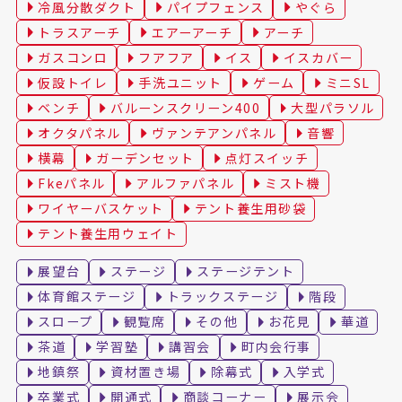
冷風分散ダクト
パイプフェンス
やぐら
トラスアーチ
エアーアーチ
アーチ
ガスコンロ
フアフア
イス
イスカバー
仮設トイレ
手洗ユニット
ゲーム
ミニSL
ベンチ
バルーンスクリーン400
大型パラソル
オクタパネル
ヴァンテアンパネル
音響
横幕
ガーデンセット
点灯スイッチ
Fkeパネル
アルファパネル
ミスト機
ワイヤーバスケット
テント養生用砂袋
テント養生用ウェイト
展望台
ステージ
ステージテント
体育館ステージ
トラックステージ
階段
スロープ
観覧席
その他
お花見
華道
茶道
学習塾
講習会
町内会行事
地鎮祭
資材置き場
除幕式
入学式
卒業式
開通式
商談コーナー
展示会