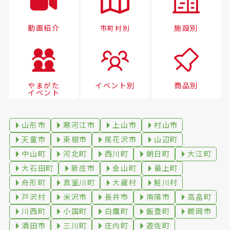
動画紹介
施設別
市町村別
やまがた
イベント別
商品別
イベント
山形市
寒河江市
上山市
村山市
天童市
東根市
尾花沢市
山辺町
中山町
河北町
西川町
朝日町
大江町
大石田町
新庄市
金山町
最上町
舟形町
真室川町
大蔵村
鮭川村
戸沢村
米沢市
長井市
南陽市
高畠町
川西町
小国町
白鷹町
飯豊町
鶴岡市
酒田市
三川町
庄内町
遊佐町