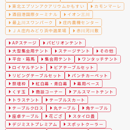
東北エプソンアクアリウムかもすい
カモンマーレ
酒田港国際ターミナル
イオン三川
最上川スワンパーク
庄内農機センター
ＪＡ庄内みどり浜中選果場
赤川河川敷
APステージ
パビリオンテント
大型集会用テント
ステージテント
その他
平台・箱馬
集会用テント
ワンタッチテント
ロイヤルテント
ビアテーブルセット
リビングテーブルセット
パンチカーペット
祭壇枠
紅白幕・青白幕
幕用ベース
くす玉
商談コーナー
アルスマートテント
トラステント
テーブルスカート
テーブルクロス
丸テーブル
角テーブル
座卓テーブル
花ござ
スタイロ畳
デジミストプレミアム
スポットクーラー