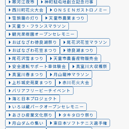
寒河江夜市
神町駐屯地創立記念行事
西川町花火大会
ＯＮＳＥＮガストロノミー
雪旅籠の灯り️
天童市農業まつり
天童ラ・フランスマラソン
観光果樹園オープンセレモニー
おばなざわ徳良湖祭り
尾花沢花笠マラソン
おばなざわ花笠まつり
徳良湖まつり
尾花沢雪まつり
天童市農畜産物販売会
安全運転サポート車体験会
真室川大収穫祭
真室川春まつり
月山龍神マラソン
上杉城史苑夏まつり
赤川花火大会
バリアフリービーチイベント
海と日本プロジェクト
いろは蔵パークオープンセレモニー
あさひ産業文化祭り
タキタロウ祭り
月山ダムの集い
東日本ソフトテニス選手権