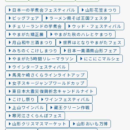
日本一の芋煮会フェスティバル
山形花笠まつり
ビッグフェア
ラーメン県そば王国フェスタ
チェリーランドの芋煮会
ウッド・フェスティバル
やまがた矯正展
やまがた秋のハレとケまつり
月山和牛三酒まつり
世界はとなりやまがたフェス
みちのくこけしまつり
日本一美酒県山形フェア
やまがた5時間リレーマラソン
にこにこマルシェ
ウインターフェスティバル
馬見ケ崎さくらラインライトアップ
女子スキージャンプワールドカップ
東日本大震災復興祈念キャンドルナイト
こけし祭り
ワインフェスティバル
上山ワインバル
蔵王クリーン作戦
寒河江さくらんぼフェス
山形クリスマスマーケット
山形おいも万博