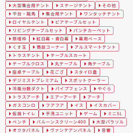
大型集会用テント
ステージテント
その他
平台・箱馬
集会用テント
ワンタッチテント
ロイヤルテント
ビアテーブルセット
リビングテーブルセット
パンチカーペット
祭壇枠
紅白幕・青白幕
幕用ベース
くす玉
商談コーナー
アルスマートテント
トラステント
テーブルスカート
テーブルクロス
丸テーブル
角テーブル
座卓テーブル
花ござ
スタイロ畳
デジミストプレミアム
スポットクーラー
冷風分散ダクト
パイプフェンス
やぐら
トラスアーチ
エアーアーチ
アーチ
ガスコンロ
フアフア
イス
イスカバー
仮設トイレ
手洗ユニット
ゲーム
ミニSL
ベンチ
バルーンスクリーン400
大型パラソル
オクタパネル
ヴァンテアンパネル
音響