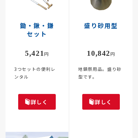
鋤・鍬・鎌
盛り砂用型
セット
5,421
10,842
円
円
3つセットの便利レ
地鎮祭用品。盛り砂
ンタル
型です。
詳しく
詳しく