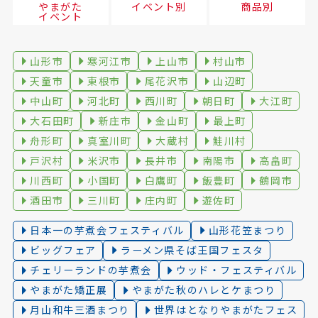
やまがた
イベント別
商品別
イベント
山形市
寒河江市
上山市
村山市
天童市
東根市
尾花沢市
山辺町
中山町
河北町
西川町
朝日町
大江町
大石田町
新庄市
金山町
最上町
舟形町
真室川町
大蔵村
鮭川村
戸沢村
米沢市
長井市
南陽市
高畠町
川西町
小国町
白鷹町
飯豊町
鶴岡市
酒田市
三川町
庄内町
遊佐町
日本一の芋煮会フェスティバル
山形花笠まつり
ビッグフェア
ラーメン県そば王国フェスタ
チェリーランドの芋煮会
ウッド・フェスティバル
やまがた矯正展
やまがた秋のハレとケまつり
月山和牛三酒まつり
世界はとなりやまがたフェス