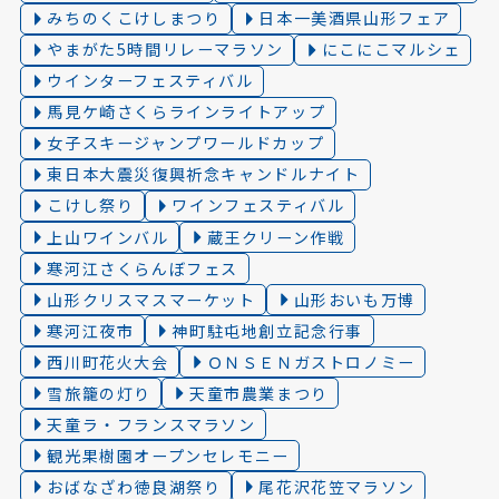
みちのくこけしまつり
日本一美酒県山形フェア
やまがた5時間リレーマラソン
にこにこマルシェ
ウインターフェスティバル
馬見ケ崎さくらラインライトアップ
女子スキージャンプワールドカップ
東日本大震災復興祈念キャンドルナイト
こけし祭り
ワインフェスティバル
上山ワインバル
蔵王クリーン作戦
寒河江さくらんぼフェス
山形クリスマスマーケット
山形おいも万博
寒河江夜市
神町駐屯地創立記念行事
西川町花火大会
ＯＮＳＥＮガストロノミー
雪旅籠の灯り️
天童市農業まつり
天童ラ・フランスマラソン
観光果樹園オープンセレモニー
おばなざわ徳良湖祭り
尾花沢花笠マラソン