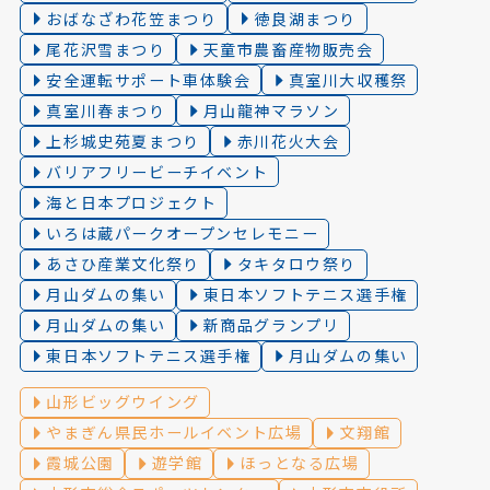
おばなざわ花笠まつり
徳良湖まつり
尾花沢雪まつり
天童市農畜産物販売会
安全運転サポート車体験会
真室川大収穫祭
真室川春まつり
月山龍神マラソン
上杉城史苑夏まつり
赤川花火大会
バリアフリービーチイベント
海と日本プロジェクト
いろは蔵パークオープンセレモニー
あさひ産業文化祭り
タキタロウ祭り
月山ダムの集い
東日本ソフトテニス選手権
月山ダムの集い
新商品グランプリ
東日本ソフトテニス選手権
月山ダムの集い
山形ビッグウイング
やまぎん県民ホールイベント広場
文翔館
霞城公園
遊学館
ほっとなる広場