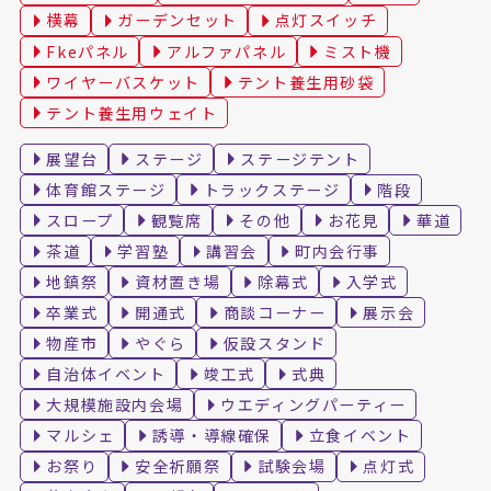
横幕
ガーデンセット
点灯スイッチ
Fkeパネル
アルファパネル
ミスト機
ワイヤーバスケット
テント養生用砂袋
テント養生用ウェイト
展望台
ステージ
ステージテント
体育館ステージ
トラックステージ
階段
スロープ
観覧席
その他
お花見
華道
茶道
学習塾
講習会
町内会行事
地鎮祭
資材置き場
除幕式
入学式
卒業式
開通式
商談コーナー
展示会
物産市
やぐら
仮設スタンド
自治体イベント
竣工式
式典
大規模施設内会場
ウエディングパーティー
マルシェ
誘導・導線確保
立食イベント
お祭り
安全祈願祭
試験会場
点灯式