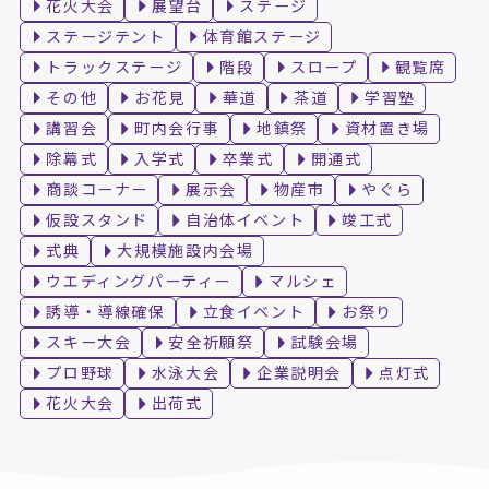
花火大会
展望台
ステージ
ステージテント
体育館ステージ
トラックステージ
階段
スロープ
観覧席
その他
お花見
華道
茶道
学習塾
講習会
町内会行事
地鎮祭
資材置き場
除幕式
入学式
卒業式
開通式
商談コーナー
展示会
物産市
やぐら
仮設スタンド
自治体イベント
竣工式
式典
大規模施設内会場
ウエディングパーティー
マルシェ
誘導・導線確保
立食イベント
お祭り
スキー大会
安全祈願祭
試験会場
プロ野球
水泳大会
企業説明会
点灯式
花火大会
出荷式