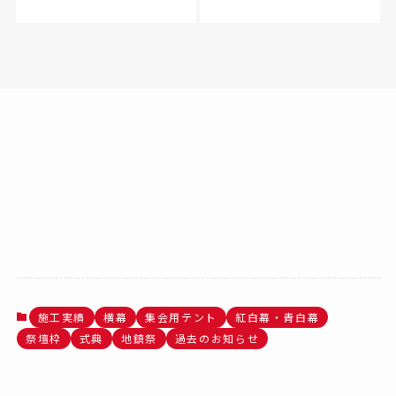
施工実績
横幕
集会用テント
紅白幕・青白幕
祭壇枠
式典
地鎮祭
過去のお知らせ