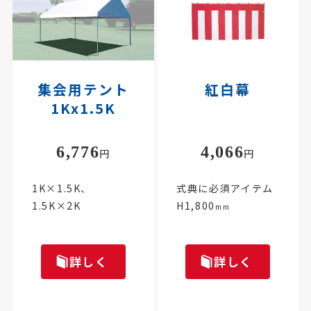
集会用テント
紅白幕
1Kx1.5K
6,776
4,066
円
円
1K×1.5K、
式典に必須アイテム
1.5K×2K
H1,800
mm
詳しく
詳しく