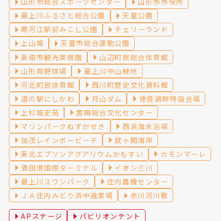
山形市総合スポーツセンター
山形市市役所
最上川ふるさと総合公園
天童公園
寒河江駅前みこし公園
チェリーランド
上山城
天童市総合運動公園
東根市観光果樹園
山辺町民総合体育館
山形県野球場
最上川中山緑地
河北町民体育館
西川町歴史文化資料館
道の駅にしかわ
月山ダム
徳良湖畔特設会場
上杉城史苑
置賜総合文化センター
マリンパークねずがせき
西浜海水浴場
加茂レインボービーチ
鼠ヶ関海岸
東北エプソンアクアリウムかもすい
カモンマーレ
酒田港国際ターミナル
イオン三川
最上川スワンパーク
庄内農機センター
ＪＡ庄内みどり浜中選果場
赤川河川敷
APステージ
パビリオンテント