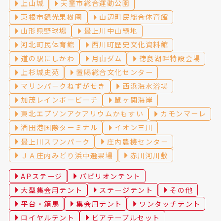
上山城
天童市総合運動公園
東根市観光果樹園
山辺町民総合体育館
山形県野球場
最上川中山緑地
河北町民体育館
西川町歴史文化資料館
道の駅にしかわ
月山ダム
徳良湖畔特設会場
上杉城史苑
置賜総合文化センター
マリンパークねずがせき
西浜海水浴場
加茂レインボービーチ
鼠ヶ関海岸
東北エプソンアクアリウムかもすい
カモンマーレ
酒田港国際ターミナル
イオン三川
最上川スワンパーク
庄内農機センター
ＪＡ庄内みどり浜中選果場
赤川河川敷
APステージ
パビリオンテント
大型集会用テント
ステージテント
その他
平台・箱馬
集会用テント
ワンタッチテント
ロイヤルテント
ビアテーブルセット