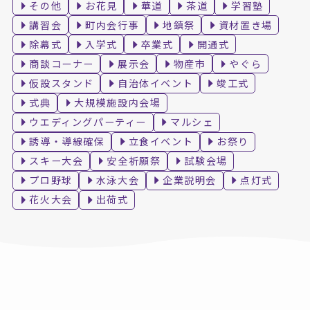
その他
お花見
華道
茶道
学習塾
講習会
町内会行事
地鎮祭
資材置き場
除幕式
入学式
卒業式
開通式
商談コーナー
展示会
物産市
やぐら
仮設スタンド
自治体イベント
竣工式
式典
大規模施設内会場
ウエディングパーティー
マルシェ
誘導・導線確保
立食イベント
お祭り
スキー大会
安全祈願祭
試験会場
プロ野球
水泳大会
企業説明会
点灯式
花火大会
出荷式