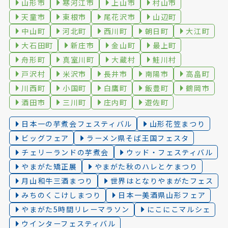
山形市
寒河江市
上山市
村山市
天童市
東根市
尾花沢市
山辺町
中山町
河北町
西川町
朝日町
大江町
大石田町
新庄市
金山町
最上町
舟形町
真室川町
大蔵村
鮭川村
戸沢村
米沢市
長井市
南陽市
高畠町
川西町
小国町
白鷹町
飯豊町
鶴岡市
酒田市
三川町
庄内町
遊佐町
日本一の芋煮会フェスティバル
山形花笠まつり
ビッグフェア
ラーメン県そば王国フェスタ
チェリーランドの芋煮会
ウッド・フェスティバル
やまがた矯正展
やまがた秋のハレとケまつり
月山和牛三酒まつり
世界はとなりやまがたフェス
みちのくこけしまつり
日本一美酒県山形フェア
やまがた5時間リレーマラソン
にこにこマルシェ
ウインターフェスティバル