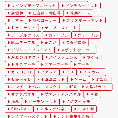
リビングテーブルセット
パンチカーペット
祭壇枠
紅白幕・青白幕
幕用ベース
くす玉
商談コーナー
アルスマートテント
トラステント
テーブルスカート
テーブルクロス
丸テーブル
角テーブル
座卓テーブル
花ござ
スタイロ畳
デジミストプレミアム
スポットクーラー
冷風分散ダクト
パイプフェンス
やぐら
トラスアーチ
エアーアーチ
アーチ
ガスコンロ
フアフア
イス
イスカバー
仮設トイレ
手洗ユニット
ゲーム
ミニSL
ベンチ
バルーンスクリーン400
大型パラソル
オクタパネル
ヴァンテアンパネル
音響
横幕
ガーデンセット
点灯スイッチ
Fkeパネル
アルファパネル
ミスト機
ワイヤーバスケット
テント養生用砂袋