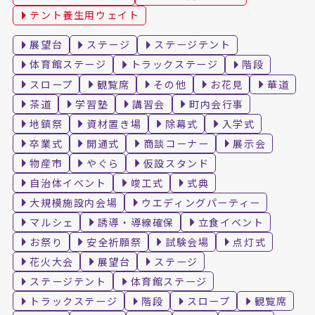
テント養生用ウェイト
展望台
ステージ
ステージテント
体育館ステージ
トラックステージ
階段
スロープ
観覧席
その他
お花見
華道
茶道
学習塾
講習会
町内会行事
地鎮祭
資材置き場
除幕式
入学式
卒業式
開通式
商談コーナー
展示会
物産市
やぐら
仮設スタンド
自治体イベント
竣工式
式典
大規模施設内会場
ウエディングパーティー
マルシェ
誘導・導線確保
立食イベント
お祭り
安全祈願祭
試験会場
点灯式
花火大会
展望台
ステージ
ステージテント
体育館ステージ
トラックステージ
階段
スロープ
観覧席