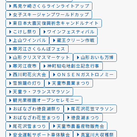
馬見ケ崎さくらラインライトアップ
女子スキージャンプワールドカップ
東日本大震災復興祈念キャンドルナイト
こけし祭り
ワインフェスティバル
上山ワインバル
蔵王クリーン作戦
寒河江さくらんぼフェス
山形クリスマスマーケット
山形おいも万博
寒河江夜市
神町駐屯地創立記念行事
西川町花火大会
ＯＮＳＥＮガストロノミー
雪旅籠の灯り️
天童市農業まつり
天童ラ・フランスマラソン
観光果樹園オープンセレモニー
おばなざわ徳良湖祭り
尾花沢花笠マラソン
おばなざわ花笠まつり
徳良湖まつり
尾花沢雪まつり
天童市農畜産物販売会
安全運転サポート車体験会
真室川大収穫祭