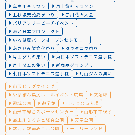
真室川春まつり
月山龍神マラソン
上杉城史苑夏まつり
赤川花火大会
バリアフリービーチイベント
海と日本プロジェクト
いろは蔵パークオープンセレモニー
あさひ産業文化祭り
タキタロウ祭り
月山ダムの集い
東日本ソフトテニス選手権
月山ダムの集い
新商品グランプリ
東日本ソフトテニス選手権
月山ダムの集い
山形ビッグウイング
やまぎん県民ホールイベント広場
文翔館
霞城公園
遊学館
ほっとなる広場
山形市総合スポーツセンター
山形市市役所
最上川ふるさと総合公園
天童公園
寒河江駅前みこし公園
チェリーランド