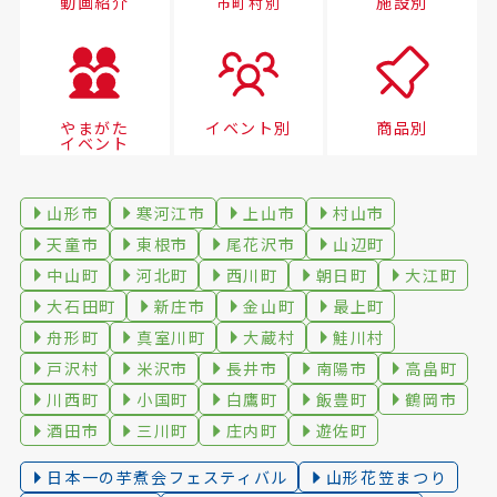
動画紹介
施設別
市町村別
やまがた
イベント別
商品別
イベント
山形市
寒河江市
上山市
村山市
天童市
東根市
尾花沢市
山辺町
中山町
河北町
西川町
朝日町
大江町
大石田町
新庄市
金山町
最上町
舟形町
真室川町
大蔵村
鮭川村
戸沢村
米沢市
長井市
南陽市
高畠町
川西町
小国町
白鷹町
飯豊町
鶴岡市
酒田市
三川町
庄内町
遊佐町
日本一の芋煮会フェスティバル
山形花笠まつり