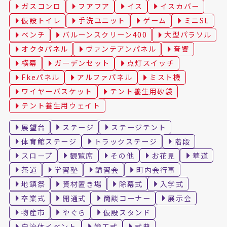
ガスコンロ
フアフア
イス
イスカバー
仮設トイレ
手洗ユニット
ゲーム
ミニSL
ベンチ
バルーンスクリーン400
大型パラソル
オクタパネル
ヴァンテアンパネル
音響
横幕
ガーデンセット
点灯スイッチ
Fkeパネル
アルファパネル
ミスト機
ワイヤーバスケット
テント養生用砂袋
テント養生用ウェイト
展望台
ステージ
ステージテント
体育館ステージ
トラックステージ
階段
スロープ
観覧席
その他
お花見
華道
茶道
学習塾
講習会
町内会行事
地鎮祭
資材置き場
除幕式
入学式
卒業式
開通式
商談コーナー
展示会
物産市
やぐら
仮設スタンド
自治体イベント
竣工式
式典