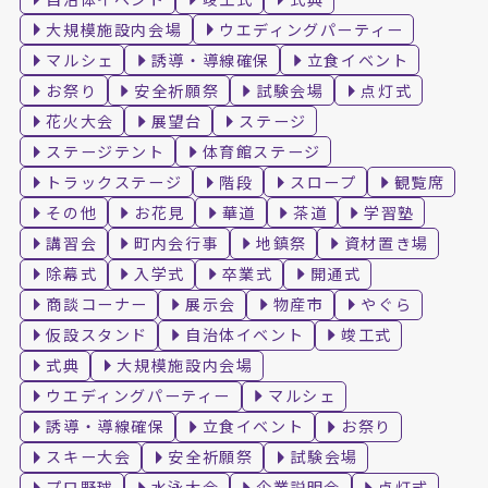
大規模施設内会場
ウエディングパーティー
マルシェ
誘導・導線確保
立食イベント
お祭り
安全祈願祭
試験会場
点灯式
花火大会
展望台
ステージ
ステージテント
体育館ステージ
トラックステージ
階段
スロープ
観覧席
その他
お花見
華道
茶道
学習塾
講習会
町内会行事
地鎮祭
資材置き場
除幕式
入学式
卒業式
開通式
商談コーナー
展示会
物産市
やぐら
仮設スタンド
自治体イベント
竣工式
式典
大規模施設内会場
ウエディングパーティー
マルシェ
誘導・導線確保
立食イベント
お祭り
スキー大会
安全祈願祭
試験会場
プロ野球
水泳大会
企業説明会
点灯式