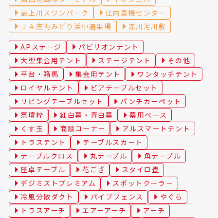
最上川スワンパーク
庄内農機センター
ＪＡ庄内みどり浜中選果場
赤川河川敷
APステージ
パビリオンテント
大型集会用テント
ステージテント
その他
平台・箱馬
集会用テント
ワンタッチテント
ロイヤルテント
ビアテーブルセット
リビングテーブルセット
パンチカーペット
祭壇枠
紅白幕・青白幕
幕用ベース
くす玉
商談コーナー
アルスマートテント
トラステント
テーブルスカート
テーブルクロス
丸テーブル
角テーブル
座卓テーブル
花ござ
スタイロ畳
デジミストプレミアム
スポットクーラー
冷風分散ダクト
パイプフェンス
やぐら
トラスアーチ
エアーアーチ
アーチ