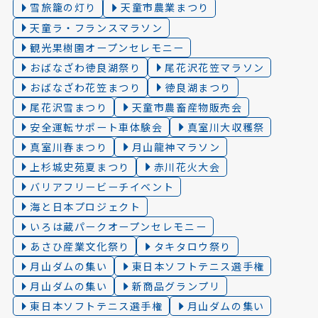
雪旅籠の灯り️
天童市農業まつり
天童ラ・フランスマラソン
観光果樹園オープンセレモニー
おばなざわ徳良湖祭り
尾花沢花笠マラソン
おばなざわ花笠まつり
徳良湖まつり
尾花沢雪まつり
天童市農畜産物販売会
安全運転サポート車体験会
真室川大収穫祭
真室川春まつり
月山龍神マラソン
上杉城史苑夏まつり
赤川花火大会
バリアフリービーチイベント
海と日本プロジェクト
いろは蔵パークオープンセレモニー
あさひ産業文化祭り
タキタロウ祭り
月山ダムの集い
東日本ソフトテニス選手権
月山ダムの集い
新商品グランプリ
東日本ソフトテニス選手権
月山ダムの集い