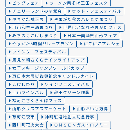
ビッグフェア
ラーメン県そば王国フェスタ
チェリーランドの芋煮会
ウッド・フェスティバル
やまがた矯正展
やまがた秋のハレとケまつり
月山和牛三酒まつり
世界はとなりやまがたフェス
みちのくこけしまつり
日本一美酒県山形フェア
やまがた5時間リレーマラソン
にこにこマルシェ
ウインターフェスティバル
馬見ケ崎さくらラインライトアップ
女子スキージャンプワールドカップ
東日本大震災復興祈念キャンドルナイト
こけし祭り
ワインフェスティバル
上山ワインバル
蔵王クリーン作戦
寒河江さくらんぼフェス
山形クリスマスマーケット
山形おいも万博
寒河江夜市
神町駐屯地創立記念行事
西川町花火大会
ＯＮＳＥＮガストロノミー