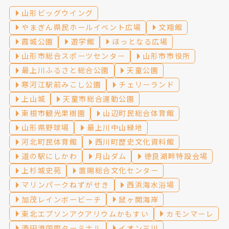
山形ビッグウイング
やまぎん県民ホールイベント広場
文翔館
霞城公園
遊学館
ほっとなる広場
山形市総合スポーツセンター
山形市市役所
最上川ふるさと総合公園
天童公園
寒河江駅前みこし公園
チェリーランド
上山城
天童市総合運動公園
東根市観光果樹園
山辺町民総合体育館
山形県野球場
最上川中山緑地
河北町民体育館
西川町歴史文化資料館
道の駅にしかわ
月山ダム
徳良湖畔特設会場
上杉城史苑
置賜総合文化センター
マリンパークねずがせき
西浜海水浴場
加茂レインボービーチ
鼠ヶ関海岸
東北エプソンアクアリウムかもすい
カモンマーレ
酒田港国際ターミナル
イオン三川