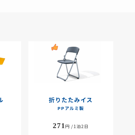
ル
折りたたみイス
PPアルミ製
271
円 /1泊2日