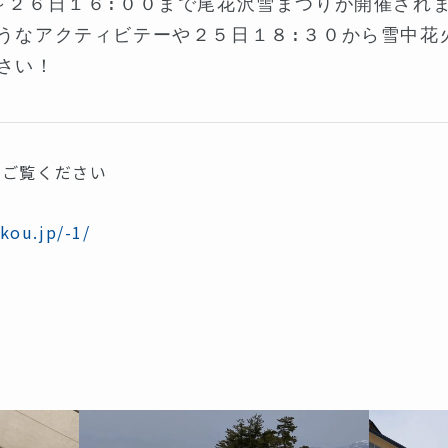
～２６日１６:００まで尾花沢雪まつりが開催されま
うなアクティビテーや２５日１８:３０から雪中花
さい！

りご覧ください
kou.jp/-1/