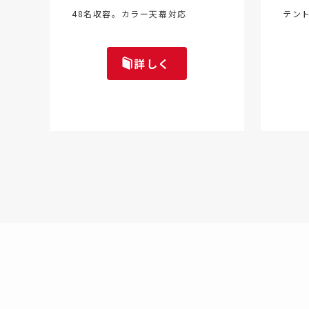
48名収容。カラー天幕対応
テン
詳しく