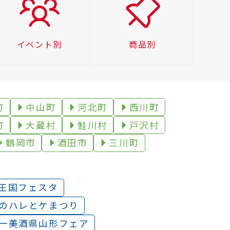
イベント別
商品別
町
中山町
河北町
西川町
町
大蔵村
鮭川村
戸沢村
鶴岡市
酒田市
三川町
王国フェスタ
のハレとケまつり
一美酒県山形フェア