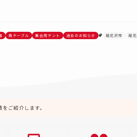
幕
角テーブル
集会用テント
過去のお知らせ
尾花沢市
尾花
績をご紹介します。