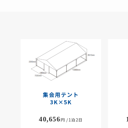
集会用テント
3K×5K
40,656
円 /1泊2日