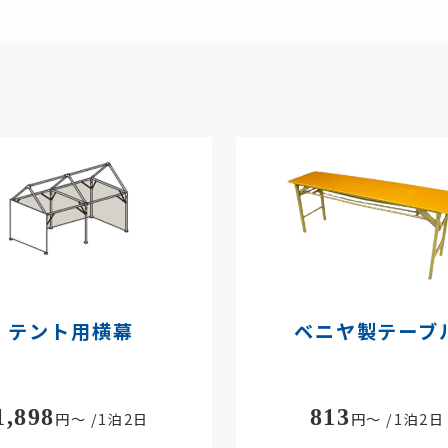
テント用横幕
ベニヤ製テーブ
1,898
813
円～ /1泊2日
円～ /1泊2日