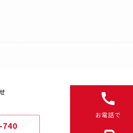
せ
お電話で
-740