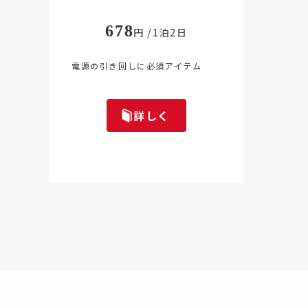
678
円 /1泊2日
電源の引き回しに必須アイテム
詳しく