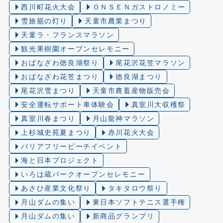
西川町花火大会
ＯＮＳＥＮガストロノミー
雪旅籠の灯り️
天童市農業まつり
天童ラ・フランスマラソン
観光果樹園オープンセレモニー
おばなざわ徳良湖祭り
尾花沢花笠マラソン
おばなざわ花笠まつり
徳良湖まつり
尾花沢雪まつり
天童市農畜産物販売会
安全運転サポート車体験会
真室川大収穫祭
真室川春まつり
月山龍神マラソン
上杉城史苑夏まつり
赤川花火大会
バリアフリービーチイベント
海と日本プロジェクト
いろは蔵パークオープンセレモニー
あさひ産業文化祭り
タキタロウ祭り
月山ダムの集い
東日本ソフトテニス選手権
月山ダムの集い
新商品グランプリ