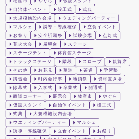
物産市
やぐら
仮設スタンド
自治体イベント
竣工式
式典
大規模施設内会場
ウエディングパーティー
マルシェ
誘導・導線確保
立食イベント
お祭り
安全祈願祭
試験会場
点灯式
花火大会
展望台
ステージ
ステージテント
体育館ステージ
トラックステージ
階段
スロープ
観覧席
その他
お花見
華道
茶道
学習塾
講習会
町内会行事
地鎮祭
資材置き場
除幕式
入学式
卒業式
開通式
商談コーナー
展示会
物産市
やぐら
仮設スタンド
自治体イベント
竣工式
式典
大規模施設内会場
ウエディングパーティー
マルシェ
誘導・導線確保
立食イベント
お祭り