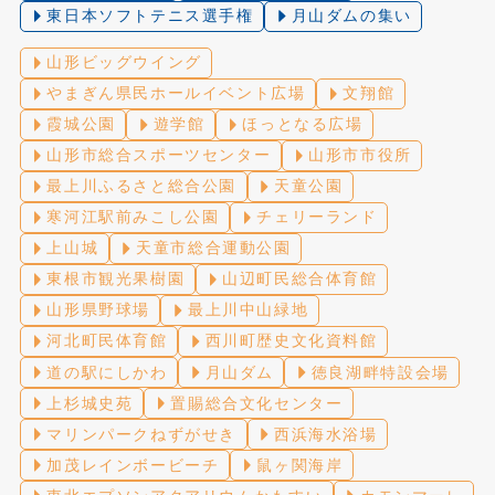
東日本ソフトテニス選手権
月山ダムの集い
山形ビッグウイング
やまぎん県民ホールイベント広場
文翔館
霞城公園
遊学館
ほっとなる広場
山形市総合スポーツセンター
山形市市役所
最上川ふるさと総合公園
天童公園
寒河江駅前みこし公園
チェリーランド
上山城
天童市総合運動公園
東根市観光果樹園
山辺町民総合体育館
山形県野球場
最上川中山緑地
河北町民体育館
西川町歴史文化資料館
道の駅にしかわ
月山ダム
徳良湖畔特設会場
上杉城史苑
置賜総合文化センター
マリンパークねずがせき
西浜海水浴場
加茂レインボービーチ
鼠ヶ関海岸