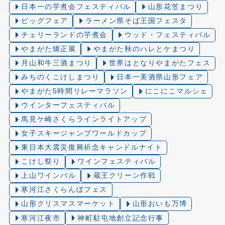
日本一の芋煮会フェスティバル
山形花笠まつり
ビッグフェア
ラーメン県そば王国フェスタ
チェリーランドの芋煮会
ウッド・フェスティバル
やまがた矯正展
やまがた秋のハレとケまつり
月山和牛三酒まつり
世界はとなりやまがたフェス
みちのくこけしまつり
日本一美酒県山形フェア
やまがた5時間リレーマラソン
にこにこマルシェ
ウインターフェスティバル
馬見ケ崎さくらラインライトアップ
女子スキージャンプワールドカップ
東日本大震災復興祈念キャンドルナイト
こけし祭り
ワインフェスティバル
上山ワインバル
蔵王クリーン作戦
寒河江さくらんぼフェス
山形クリスマスマーケット
山形おいも万博
寒河江夜市
神町駐屯地創立記念行事