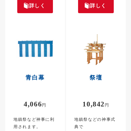
詳しく
詳しく
青白幕
祭壇
4,066
10,842
円
円
地鎮祭など神事に利
地鎮祭などの神事式
用されます。
典で