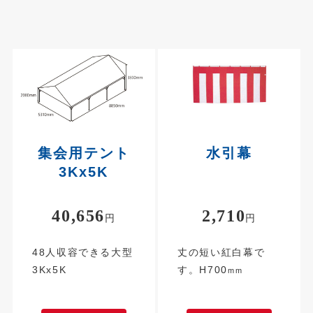
集会用テント
水引幕
3Kx5K
40,656
2,710
円
円
48人収容できる大型
丈の短い紅白幕で
3Kx5K
す。H700
mm