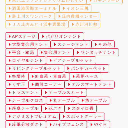
東北エプソンアクアリウムかもすい
カモンマーレ
酒田港国際ターミナル
イオン三川
最上川スワンパーク
庄内農機センター
ＪＡ庄内みどり浜中選果場
赤川河川敷
APステージ
パビリオンテント
大型集会用テント
ステージテント
その他
平台・箱馬
集会用テント
ワンタッチテント
ロイヤルテント
ビアテーブルセット
リビングテーブルセット
パンチカーペット
祭壇枠
紅白幕・青白幕
幕用ベース
くす玉
商談コーナー
アルスマートテント
トラステント
テーブルスカート
テーブルクロス
丸テーブル
角テーブル
座卓テーブル
花ござ
スタイロ畳
デジミストプレミアム
スポットクーラー
冷風分散ダクト
パイプフェンス
やぐら