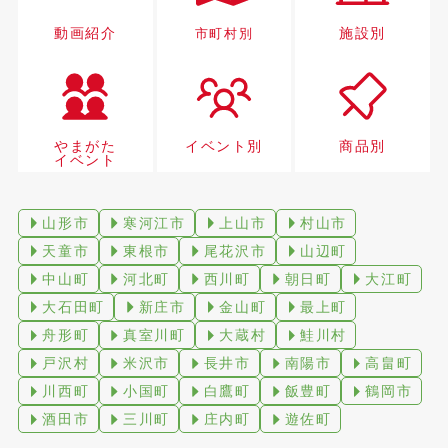
動画紹介
施設別
市町村別
やまがた
イベント別
商品別
イベント
山形市
寒河江市
上山市
村山市
天童市
東根市
尾花沢市
山辺町
中山町
河北町
西川町
朝日町
大江町
大石田町
新庄市
金山町
最上町
舟形町
真室川町
大蔵村
鮭川村
戸沢村
米沢市
長井市
南陽市
高畠町
川西町
小国町
白鷹町
飯豊町
鶴岡市
酒田市
三川町
庄内町
遊佐町