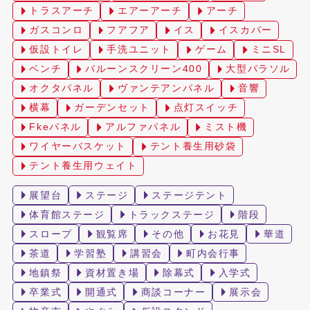
トラスアーチ
エアーアーチ
アーチ
ガスコンロ
フアフア
イス
イスカバー
仮設トイレ
手洗ユニット
ゲーム
ミニSL
ベンチ
バルーンスクリーン400
大型パラソル
オクタパネル
ヴァンテアンパネル
音響
横幕
ガーデンセット
点灯スイッチ
Fkeパネル
アルファパネル
ミスト機
ワイヤーバスケット
テント養生用砂袋
テント養生用ウェイト
展望台
ステージ
ステージテント
体育館ステージ
トラックステージ
階段
スロープ
観覧席
その他
お花見
華道
茶道
学習塾
講習会
町内会行事
地鎮祭
資材置き場
除幕式
入学式
卒業式
開通式
商談コーナー
展示会