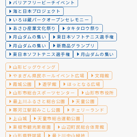
バリアフリービーチイベント
海と日本プロジェクト
いろは蔵パークオープンセレモニー
あさひ産業文化祭り
タキタロウ祭り
月山ダムの集い
東日本ソフトテニス選手権
月山ダムの集い
新商品グランプリ
東日本ソフトテニス選手権
月山ダムの集い
山形ビッグウイング
やまぎん県民ホールイベント広場
文翔館
霞城公園
遊学館
ほっとなる広場
山形市総合スポーツセンター
山形市市役所
最上川ふるさと総合公園
天童公園
寒河江駅前みこし公園
チェリーランド
上山城
天童市総合運動公園
東根市観光果樹園
山辺町民総合体育館
山形県野球場
最上川中山緑地