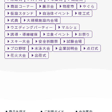
商談コーナー
展示会
物産市
やぐら
仮設スタンド
自治体イベント
竣工式
式典
大規模施設内会場
ウエディングパーティー
マルシェ
誘導・導線確保
立食イベント
お祭り
スキー大会
安全祈願祭
試験会場
プロ野球
水泳大会
企業説明会
点灯式
花火大会
出荷式
商品を探す
ご利用ガイド
会社案内