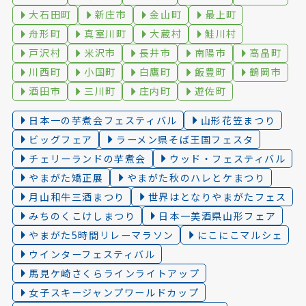
大石田町
新庄市
金山町
最上町
舟形町
真室川町
大蔵村
鮭川村
戸沢村
米沢市
長井市
南陽市
高畠町
川西町
小国町
白鷹町
飯豊町
鶴岡市
酒田市
三川町
庄内町
遊佐町
日本一の芋煮会フェスティバル
山形花笠まつり
ビッグフェア
ラーメン県そば王国フェスタ
チェリーランドの芋煮会
ウッド・フェスティバル
やまがた矯正展
やまがた秋のハレとケまつり
月山和牛三酒まつり
世界はとなりやまがたフェス
みちのくこけしまつり
日本一美酒県山形フェア
やまがた5時間リレーマラソン
にこにこマルシェ
ウインターフェスティバル
馬見ケ崎さくらラインライトアップ
女子スキージャンプワールドカップ