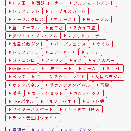
くす玉
商談コーナー
アルスマートテント
トラステント
テーブルスカート
テーブルクロス
丸テーブル
角テーブル
座卓テーブル
花ござ
スタイロ畳
デジミストプレミアム
スポットクーラー
冷風分散ダクト
パイプフェンス
やぐら
トラスアーチ
エアーアーチ
アーチ
ガスコンロ
フアフア
イス
イスカバー
仮設トイレ
手洗ユニット
ゲーム
ミニSL
ベンチ
バルーンスクリーン400
大型パラソル
オクタパネル
ヴァンテアンパネル
音響
横幕
ガーデンセット
点灯スイッチ
Fkeパネル
アルファパネル
ミスト機
ワイヤーバスケット
テント養生用砂袋
テント養生用ウェイト
展望台
ステージ
ステージテント