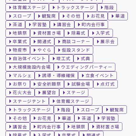
体育館ステージ
トラックステージ
階段
スロープ
観覧席
その他
お花見
華道
茶道
学習塾
講習会
町内会行事
地鎮祭
資材置き場
除幕式
入学式
卒業式
開通式
商談コーナー
展示会
物産市
やぐら
仮設スタンド
自治体イベント
竣工式
式典
大規模施設内会場
ウエディングパーティー
マルシェ
誘導・導線確保
立食イベント
お祭り
安全祈願祭
試験会場
点灯式
花火大会
展望台
ステージ
ステージテント
体育館ステージ
トラックステージ
階段
スロープ
観覧席
その他
お花見
華道
茶道
学習塾
講習会
町内会行事
地鎮祭
資材置き場
除幕式
入学式
卒業式
開通式