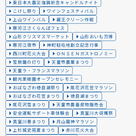
東日本大震災復興祈念キャンドルナイト
こけし祭り
ワインフェスティバル
上山ワインバル
蔵王クリーン作戦
寒河江さくらんぼフェス
山形クリスマスマーケット
山形おいも万博
寒河江夜市
神町駐屯地創立記念行事
西川町花火大会
ＯＮＳＥＮガストロノミー
雪旅籠の灯り️
天童市農業まつり
天童ラ・フランスマラソン
観光果樹園オープンセレモニー
おばなざわ徳良湖祭り
尾花沢花笠マラソン
おばなざわ花笠まつり
徳良湖まつり
尾花沢雪まつり
天童市農畜産物販売会
安全運転サポート車体験会
真室川大収穫祭
真室川春まつり
月山龍神マラソン
上杉城史苑夏まつり
赤川花火大会