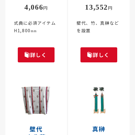
4,066
13,552
円
円
式典に必須アイテム
壁代、竹、真榊など
H1,800
を設置
mm
詳しく
詳しく
壁代
真榊