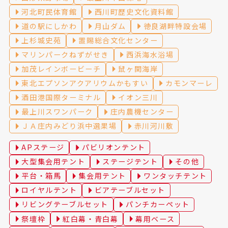
河北町民体育館
西川町歴史文化資料館
道の駅にしかわ
月山ダム
徳良湖畔特設会場
上杉城史苑
置賜総合文化センター
マリンパークねずがせき
西浜海水浴場
加茂レインボービーチ
鼠ヶ関海岸
東北エプソンアクアリウムかもすい
カモンマーレ
酒田港国際ターミナル
イオン三川
最上川スワンパーク
庄内農機センター
ＪＡ庄内みどり浜中選果場
赤川河川敷
APステージ
パビリオンテント
大型集会用テント
ステージテント
その他
平台・箱馬
集会用テント
ワンタッチテント
ロイヤルテント
ビアテーブルセット
リビングテーブルセット
パンチカーペット
祭壇枠
紅白幕・青白幕
幕用ベース