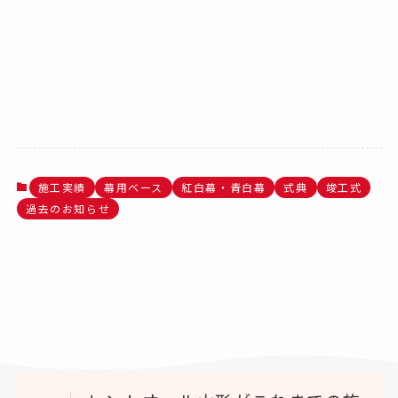
施工実績
幕用ベース
紅白幕・青白幕
式典
竣工式
過去のお知らせ