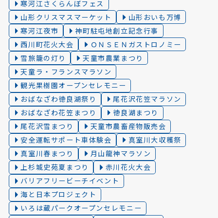
寒河江さくらんぼフェス
山形クリスマスマーケット
山形おいも万博
寒河江夜市
神町駐屯地創立記念行事
西川町花火大会
ＯＮＳＥＮガストロノミー
雪旅籠の灯り️
天童市農業まつり
天童ラ・フランスマラソン
観光果樹園オープンセレモニー
おばなざわ徳良湖祭り
尾花沢花笠マラソン
おばなざわ花笠まつり
徳良湖まつり
尾花沢雪まつり
天童市農畜産物販売会
安全運転サポート車体験会
真室川大収穫祭
真室川春まつり
月山龍神マラソン
上杉城史苑夏まつり
赤川花火大会
バリアフリービーチイベント
海と日本プロジェクト
いろは蔵パークオープンセレモニー