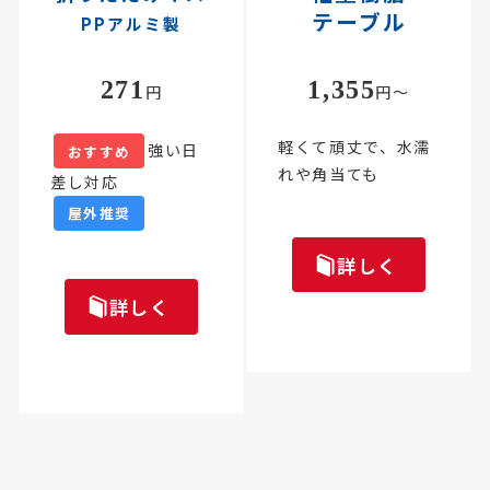
テーブル
PPアルミ製
271
1,355
円
円～
軽くて頑丈で、水濡
強い日
おすすめ
れや角当ても
差し対応
屋外推奨
詳しく
詳しく