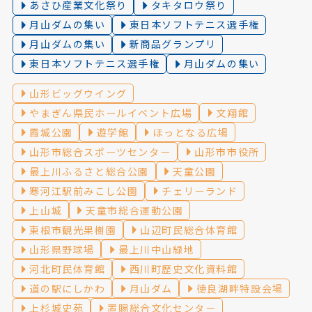
あさひ産業文化祭り
タキタロウ祭り
月山ダムの集い
東日本ソフトテニス選手権
月山ダムの集い
新商品グランプリ
東日本ソフトテニス選手権
月山ダムの集い
山形ビッグウイング
やまぎん県民ホールイベント広場
文翔館
霞城公園
遊学館
ほっとなる広場
山形市総合スポーツセンター
山形市市役所
最上川ふるさと総合公園
天童公園
寒河江駅前みこし公園
チェリーランド
上山城
天童市総合運動公園
東根市観光果樹園
山辺町民総合体育館
山形県野球場
最上川中山緑地
河北町民体育館
西川町歴史文化資料館
道の駅にしかわ
月山ダム
徳良湖畔特設会場
上杉城史苑
置賜総合文化センター