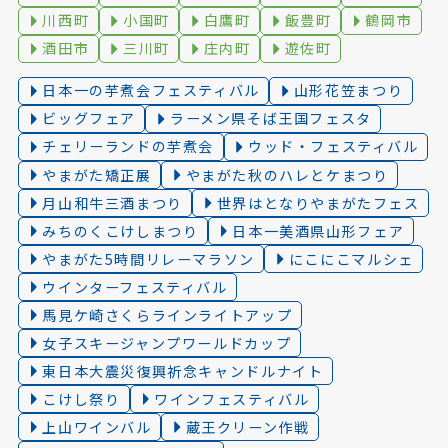
川西町
小国町
白鷹町
飯豊町
鶴岡市
酒田市
三川町
庄内町
遊佐町
日本一の芋煮会フェスティバル
山形花笠まつり
ビッグフェア
ラーメン県そば王国フェスタ
チェリーランドの芋煮会
ウッド・フェスティバル
やまがた矯正展
やまがた秋のハレとケまつり
月山和牛三酒まつり
世界はとなりやまがたフェス
みちのくこけしまつり
日本一美酒県山形フェア
やまがた5時間リレーマラソン
にこにこマルシェ
ウインターフェスティバル
馬見ケ崎さくらラインライトアップ
女子スキージャンプワールドカップ
東日本大震災復興祈念キャンドルナイト
こけし祭り
ワインフェスティバル
上山ワインバル
蔵王クリーン作戦