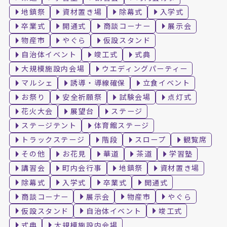
地鎮祭
資材置き場
除幕式
入学式
卒業式
開通式
商談コーナー
展示会
物産市
やぐら
仮設スタンド
自治体イベント
竣工式
式典
大規模施設内会場
ウエディングパーティー
マルシェ
誘導・導線確保
立食イベント
お祭り
安全祈願祭
試験会場
点灯式
花火大会
展望台
ステージ
ステージテント
体育館ステージ
トラックステージ
階段
スロープ
観覧席
その他
お花見
華道
茶道
学習塾
講習会
町内会行事
地鎮祭
資材置き場
除幕式
入学式
卒業式
開通式
商談コーナー
展示会
物産市
やぐら
仮設スタンド
自治体イベント
竣工式
式典
大規模施設内会場