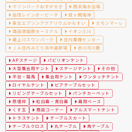
マリンパークねずがせき
西浜海水浴場
加茂レインボービーチ
鼠ヶ関海岸
東北エプソンアクアリウムかもすい
カモンマーレ
酒田港国際ターミナル
イオン三川
最上川スワンパーク
庄内農機センター
ＪＡ庄内みどり浜中選果場
赤川河川敷
APステージ
パビリオンテント
大型集会用テント
ステージテント
その他
平台・箱馬
集会用テント
ワンタッチテント
ロイヤルテント
ビアテーブルセット
リビングテーブルセット
パンチカーペット
祭壇枠
紅白幕・青白幕
幕用ベース
くす玉
商談コーナー
アルスマートテント
トラステント
テーブルスカート
テーブルクロス
丸テーブル
角テーブル