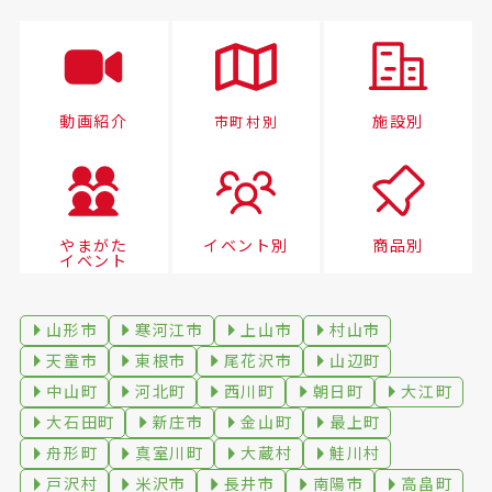
動画紹介
施設別
市町村別
やまがた
イベント別
商品別
イベント
山形市
寒河江市
上山市
村山市
天童市
東根市
尾花沢市
山辺町
中山町
河北町
西川町
朝日町
大江町
大石田町
新庄市
金山町
最上町
舟形町
真室川町
大蔵村
鮭川村
戸沢村
米沢市
長井市
南陽市
高畠町