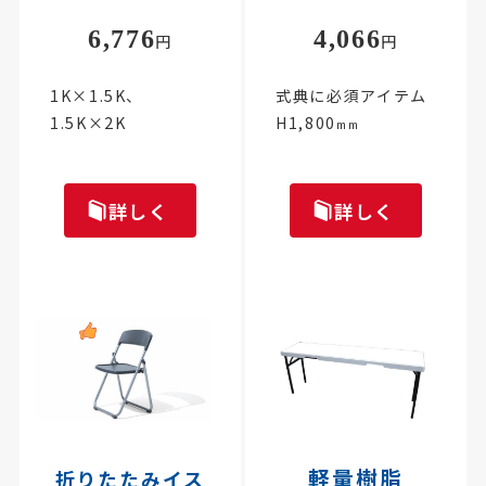
6,776
4,066
円
円
1K×1.5K、
式典に必須アイテム
1.5K×2K
H1,800
mm
詳しく
詳しく
軽量樹脂
折りたたみイス