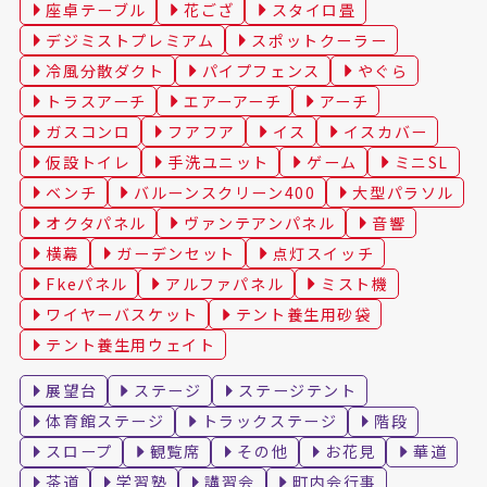
座卓テーブル
花ござ
スタイロ畳
デジミストプレミアム
スポットクーラー
冷風分散ダクト
パイプフェンス
やぐら
トラスアーチ
エアーアーチ
アーチ
ガスコンロ
フアフア
イス
イスカバー
仮設トイレ
手洗ユニット
ゲーム
ミニSL
ベンチ
バルーンスクリーン400
大型パラソル
オクタパネル
ヴァンテアンパネル
音響
横幕
ガーデンセット
点灯スイッチ
Fkeパネル
アルファパネル
ミスト機
ワイヤーバスケット
テント養生用砂袋
テント養生用ウェイト
展望台
ステージ
ステージテント
体育館ステージ
トラックステージ
階段
スロープ
観覧席
その他
お花見
華道
茶道
学習塾
講習会
町内会行事