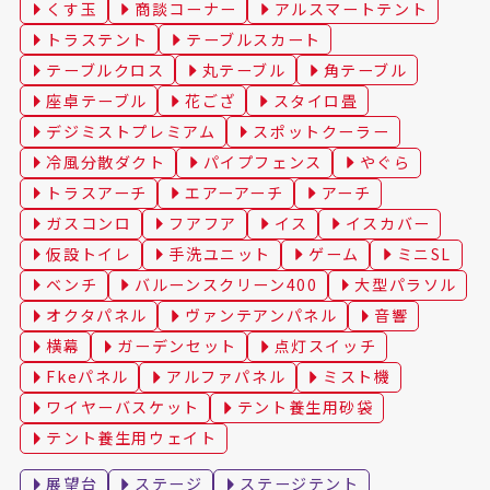
くす玉
商談コーナー
アルスマートテント
トラステント
テーブルスカート
テーブルクロス
丸テーブル
角テーブル
座卓テーブル
花ござ
スタイロ畳
デジミストプレミアム
スポットクーラー
冷風分散ダクト
パイプフェンス
やぐら
トラスアーチ
エアーアーチ
アーチ
ガスコンロ
フアフア
イス
イスカバー
仮設トイレ
手洗ユニット
ゲーム
ミニSL
ベンチ
バルーンスクリーン400
大型パラソル
オクタパネル
ヴァンテアンパネル
音響
横幕
ガーデンセット
点灯スイッチ
Fkeパネル
アルファパネル
ミスト機
ワイヤーバスケット
テント養生用砂袋
テント養生用ウェイト
展望台
ステージ
ステージテント