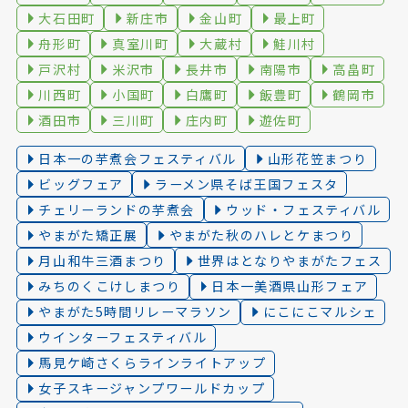
大石田町
新庄市
金山町
最上町
舟形町
真室川町
大蔵村
鮭川村
戸沢村
米沢市
長井市
南陽市
高畠町
川西町
小国町
白鷹町
飯豊町
鶴岡市
酒田市
三川町
庄内町
遊佐町
日本一の芋煮会フェスティバル
山形花笠まつり
ビッグフェア
ラーメン県そば王国フェスタ
チェリーランドの芋煮会
ウッド・フェスティバル
やまがた矯正展
やまがた秋のハレとケまつり
月山和牛三酒まつり
世界はとなりやまがたフェス
みちのくこけしまつり
日本一美酒県山形フェア
やまがた5時間リレーマラソン
にこにこマルシェ
ウインターフェスティバル
馬見ケ崎さくらラインライトアップ
女子スキージャンプワールドカップ