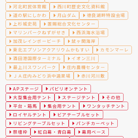
河北町民体育館
西川町歴史文化資料館
道の駅にしかわ
月山ダム
徳良湖畔特設会場
上杉城史苑
置賜総合文化センター
マリンパークねずがせき
西浜海水浴場
加茂レインボービーチ
鼠ヶ関海岸
東北エプソンアクアリウムかもすい
カモンマーレ
酒田港国際ターミナル
イオン三川
最上川スワンパーク
庄内農機センター
ＪＡ庄内みどり浜中選果場
赤川河川敷
APステージ
パビリオンテント
大型集会用テント
ステージテント
その他
平台・箱馬
集会用テント
ワンタッチテント
ロイヤルテント
ビアテーブルセット
リビングテーブルセット
パンチカーペット
祭壇枠
紅白幕・青白幕
幕用ベース