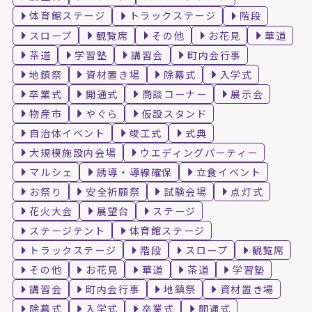
体育館ステージ
トラックステージ
階段
スロープ
観覧席
その他
お花見
華道
茶道
学習塾
講習会
町内会行事
地鎮祭
資材置き場
除幕式
入学式
卒業式
開通式
商談コーナー
展示会
物産市
やぐら
仮設スタンド
自治体イベント
竣工式
式典
大規模施設内会場
ウエディングパーティー
マルシェ
誘導・導線確保
立食イベント
お祭り
安全祈願祭
試験会場
点灯式
花火大会
展望台
ステージ
ステージテント
体育館ステージ
トラックステージ
階段
スロープ
観覧席
その他
お花見
華道
茶道
学習塾
講習会
町内会行事
地鎮祭
資材置き場
除幕式
入学式
卒業式
開通式