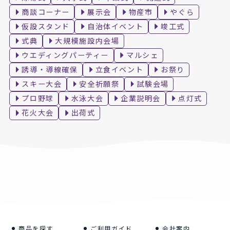
商談コーナー
展示会
物産市
やぐら
仮設スタンド
自治体イベント
竣工式
式典
大規模施設内会場
ウエディングパーティー
マルシェ
誘導・導線確保
立食イベント
お祭り
スキー大会
安全祈願祭
試験会場
プロ野球
水泳大会
企業説明会
点灯式
花火大会
出荷式
商品を探す
ご利用ガイド
会社案内