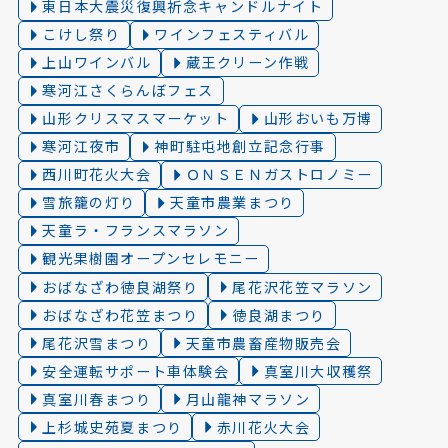
東日本大震災復興祈念キャンドルナイト
こけし祭り
ワインフェスティバル
上山ワインバル
蔵王クリーン作戦
寒河江さくらんぼフェス
山形クリスマスマーケット
山形おいも万博
寒河江夜市
神町駐屯地創立記念行事
西川町花火大会
ＯＮＳＥＮガストロノミー
雪旅籠の灯り️
天童市農業まつり
天童ラ・フランスマラソン
観光果樹園オープンセレモニー
おばなざわ徳良湖祭り
尾花沢花笠マラソン
おばなざわ花笠まつり
徳良湖まつり
尾花沢雪まつり
天童市農畜産物販売会
安全運転サポート車体験会
真室川大収穫祭
真室川春まつり
月山龍神マラソン
上杉城史苑夏まつり
赤川花火大会