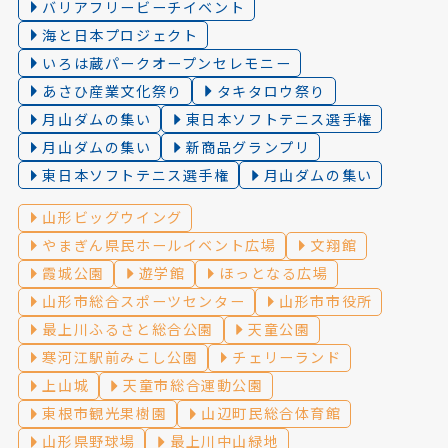
バリアフリービーチイベント
海と日本プロジェクト
いろは蔵パークオープンセレモニー
あさひ産業文化祭り
タキタロウ祭り
月山ダムの集い
東日本ソフトテニス選手権
月山ダムの集い
新商品グランプリ
東日本ソフトテニス選手権
月山ダムの集い
山形ビッグウイング
やまぎん県民ホールイベント広場
文翔館
霞城公園
遊学館
ほっとなる広場
山形市総合スポーツセンター
山形市市役所
最上川ふるさと総合公園
天童公園
寒河江駅前みこし公園
チェリーランド
上山城
天童市総合運動公園
東根市観光果樹園
山辺町民総合体育館
山形県野球場
最上川中山緑地