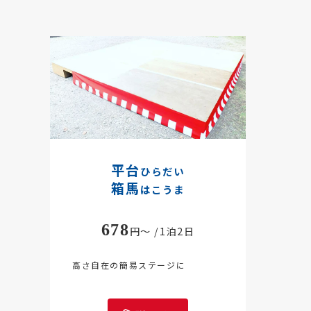
平台
ひらだい
箱馬
はこうま
678
円～ /1泊2日
高さ自在の簡易ステージに