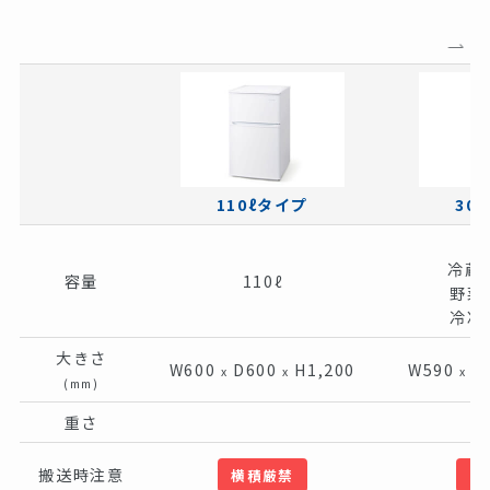
110ℓタイプ
30
冷蔵室
容量
110ℓ
野菜室
冷凍室
大きさ
W600
D600
H1,200
W590
D
x
x
x
(mm)
重さ
搬送時注意
横積厳禁
横