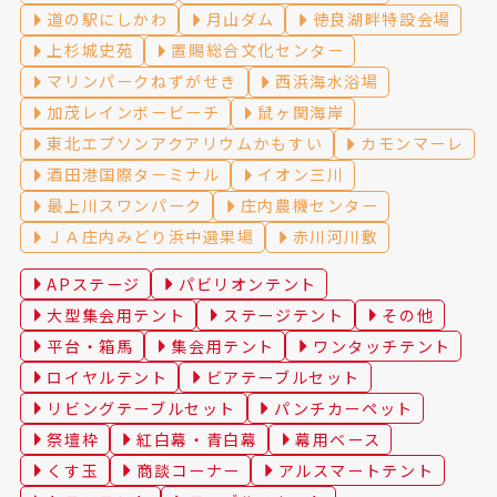
道の駅にしかわ
月山ダム
徳良湖畔特設会場
上杉城史苑
置賜総合文化センター
マリンパークねずがせき
西浜海水浴場
加茂レインボービーチ
鼠ヶ関海岸
東北エプソンアクアリウムかもすい
カモンマーレ
酒田港国際ターミナル
イオン三川
最上川スワンパーク
庄内農機センター
ＪＡ庄内みどり浜中選果場
赤川河川敷
APステージ
パビリオンテント
大型集会用テント
ステージテント
その他
平台・箱馬
集会用テント
ワンタッチテント
ロイヤルテント
ビアテーブルセット
リビングテーブルセット
パンチカーペット
祭壇枠
紅白幕・青白幕
幕用ベース
くす玉
商談コーナー
アルスマートテント