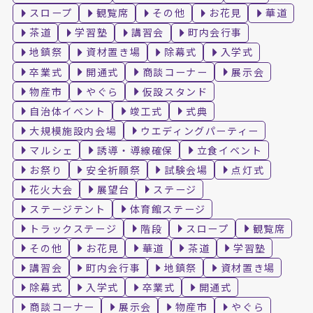
スロープ
観覧席
その他
お花見
華道
茶道
学習塾
講習会
町内会行事
地鎮祭
資材置き場
除幕式
入学式
卒業式
開通式
商談コーナー
展示会
物産市
やぐら
仮設スタンド
自治体イベント
竣工式
式典
大規模施設内会場
ウエディングパーティー
マルシェ
誘導・導線確保
立食イベント
お祭り
安全祈願祭
試験会場
点灯式
花火大会
展望台
ステージ
ステージテント
体育館ステージ
トラックステージ
階段
スロープ
観覧席
その他
お花見
華道
茶道
学習塾
講習会
町内会行事
地鎮祭
資材置き場
除幕式
入学式
卒業式
開通式
商談コーナー
展示会
物産市
やぐら