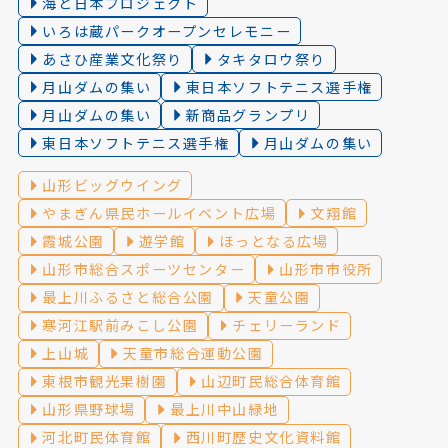
海と日本プロジェクト
いろは蔵パークオープンセレモニー
あさひ産業文化祭り
タキタロウ祭り
月山ダムの集い
東日本ソフトテニス選手権
月山ダムの集い
新商品グランプリ
東日本ソフトテニス選手権
月山ダムの集い
山形ビッグウイング
やまぎん県民ホールイベント広場
文翔館
霞城公園
遊学館
ほっとなる広場
山形市総合スポーツセンター
山形市市役所
最上川ふるさと総合公園
天童公園
寒河江駅前みこし公園
チェリーランド
上山城
天童市総合運動公園
東根市観光果樹園
山辺町民総合体育館
山形県野球場
最上川中山緑地
河北町民体育館
西川町歴史文化資料館