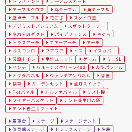
トラステント
テーブルスカート
テーブルクロス
丸テーブル
角テーブル
座卓テーブル
花ござ
スタイロ畳
デジミストプレミアム
スポットクーラー
冷風分散ダクト
パイプフェンス
やぐら
トラスアーチ
エアーアーチ
アーチ
ガスコンロ
フアフア
イス
イスカバー
仮設トイレ
手洗ユニット
ゲーム
ミニSL
ベンチ
バルーンスクリーン400
大型パラソル
オクタパネル
ヴァンテアンパネル
音響
横幕
ガーデンセット
点灯スイッチ
Fkeパネル
アルファパネル
ミスト機
ワイヤーバスケット
テント養生用砂袋
テント養生用ウェイト
展望台
ステージ
ステージテント
体育館ステージ
トラックステージ
階段