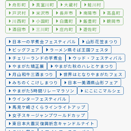
舟形町
真室川町
大蔵村
鮭川村
戸沢村
米沢市
長井市
南陽市
高畠町
川西町
小国町
白鷹町
飯豊町
鶴岡市
酒田市
三川町
庄内町
遊佐町
日本一の芋煮会フェスティバル
山形花笠まつり
ビッグフェア
ラーメン県そば王国フェスタ
チェリーランドの芋煮会
ウッド・フェスティバル
やまがた矯正展
やまがた秋のハレとケまつり
月山和牛三酒まつり
世界はとなりやまがたフェス
みちのくこけしまつり
日本一美酒県山形フェア
やまがた5時間リレーマラソン
にこにこマルシェ
ウインターフェスティバル
馬見ケ崎さくらラインライトアップ
女子スキージャンプワールドカップ
東日本大震災復興祈念キャンドルナイト