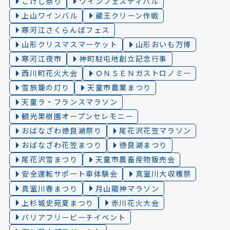
こけし祭り
ワインフェスティバル
上山ワインバル
蔵王クリーン作戦
寒河江さくらんぼフェス
山形クリスマスマーケット
山形おいも万博
寒河江夜市
神町駐屯地創立記念行事
西川町花火大会
ＯＮＳＥＮガストロノミー
雪旅籠の灯り️
天童市農業まつり
天童ラ・フランスマラソン
観光果樹園オープンセレモニー
おばなざわ徳良湖祭り
尾花沢花笠マラソン
おばなざわ花笠まつり
徳良湖まつり
尾花沢雪まつり
天童市農畜産物販売会
安全運転サポート車体験会
真室川大収穫祭
真室川春まつり
月山龍神マラソン
上杉城史苑夏まつり
赤川花火大会
バリアフリービーチイベント