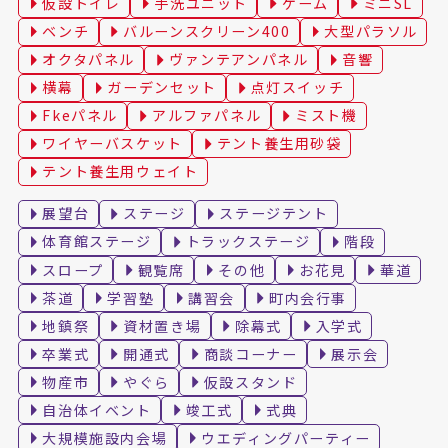
仮設トイレ
手洗ユニット
ゲーム
ミニSL
ベンチ
バルーンスクリーン400
大型パラソル
オクタパネル
ヴァンテアンパネル
音響
横幕
ガーデンセット
点灯スイッチ
Fkeパネル
アルファパネル
ミスト機
ワイヤーバスケット
テント養生用砂袋
テント養生用ウェイト
展望台
ステージ
ステージテント
体育館ステージ
トラックステージ
階段
スロープ
観覧席
その他
お花見
華道
茶道
学習塾
講習会
町内会行事
地鎮祭
資材置き場
除幕式
入学式
卒業式
開通式
商談コーナー
展示会
物産市
やぐら
仮設スタンド
自治体イベント
竣工式
式典
大規模施設内会場
ウエディングパーティー