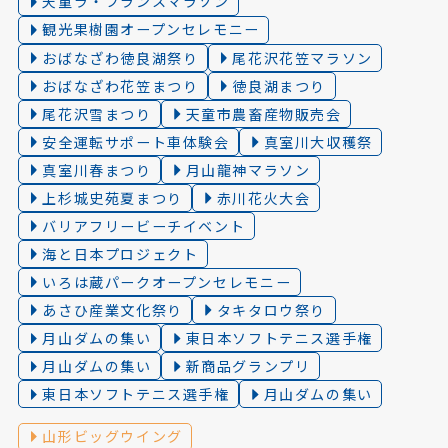
天童ラ・フランスマラソン
観光果樹園オープンセレモニー
おばなざわ徳良湖祭り
尾花沢花笠マラソン
おばなざわ花笠まつり
徳良湖まつり
尾花沢雪まつり
天童市農畜産物販売会
安全運転サポート車体験会
真室川大収穫祭
真室川春まつり
月山龍神マラソン
上杉城史苑夏まつり
赤川花火大会
バリアフリービーチイベント
海と日本プロジェクト
いろは蔵パークオープンセレモニー
あさひ産業文化祭り
タキタロウ祭り
月山ダムの集い
東日本ソフトテニス選手権
月山ダムの集い
新商品グランプリ
東日本ソフトテニス選手権
月山ダムの集い
山形ビッグウイング