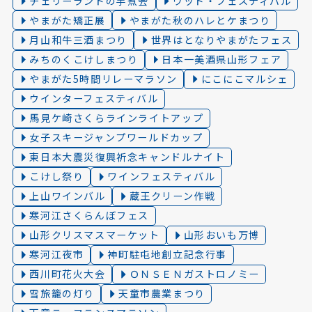
チェリーランドの芋煮会
ウッド・フェスティバル
やまがた矯正展
やまがた秋のハレとケまつり
月山和牛三酒まつり
世界はとなりやまがたフェス
みちのくこけしまつり
日本一美酒県山形フェア
やまがた5時間リレーマラソン
にこにこマルシェ
ウインターフェスティバル
馬見ケ崎さくらラインライトアップ
女子スキージャンプワールドカップ
東日本大震災復興祈念キャンドルナイト
こけし祭り
ワインフェスティバル
上山ワインバル
蔵王クリーン作戦
寒河江さくらんぼフェス
山形クリスマスマーケット
山形おいも万博
寒河江夜市
神町駐屯地創立記念行事
西川町花火大会
ＯＮＳＥＮガストロノミー
雪旅籠の灯り️
天童市農業まつり