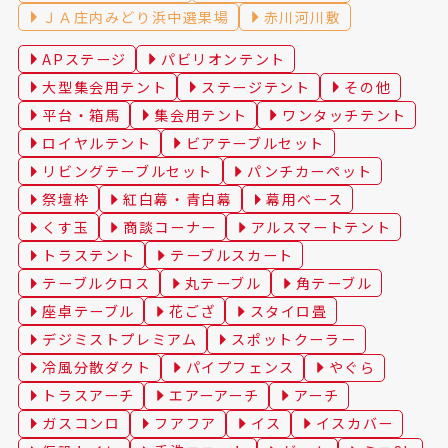
ＪＡ庄内みどり浜中選果場
赤川河川敷
APステージ
パビリオンテント
大型集会用テント
ステージテント
その他
平台・箱馬
集会用テント
ワンタッチテント
ロイヤルテント
ビアテーブルセット
リビングテーブルセット
パンチカーペット
祭壇枠
紅白幕・青白幕
幕用ベース
くす玉
商談コーナー
アルスマートテント
トラステント
テーブルスカート
テーブルクロス
丸テーブル
角テーブル
座卓テーブル
花ござ
スタイロ畳
デジミストプレミアム
スポットクーラー
冷風分散ダクト
パイプフェンス
やぐら
トラスアーチ
エアーアーチ
アーチ
ガスコンロ
フアフア
イス
イスカバー