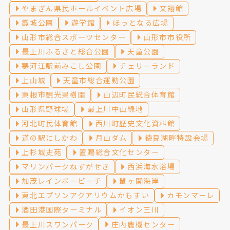
やまぎん県民ホールイベント広場
文翔館
霞城公園
遊学館
ほっとなる広場
山形市総合スポーツセンター
山形市市役所
最上川ふるさと総合公園
天童公園
寒河江駅前みこし公園
チェリーランド
上山城
天童市総合運動公園
東根市観光果樹園
山辺町民総合体育館
山形県野球場
最上川中山緑地
河北町民体育館
西川町歴史文化資料館
道の駅にしかわ
月山ダム
徳良湖畔特設会場
上杉城史苑
置賜総合文化センター
マリンパークねずがせき
西浜海水浴場
加茂レインボービーチ
鼠ヶ関海岸
東北エプソンアクアリウムかもすい
カモンマーレ
酒田港国際ターミナル
イオン三川
最上川スワンパーク
庄内農機センター