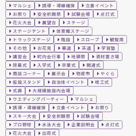
マルシェ
誘導・導線確保
立食イベント
お祭り
安全祈願祭
試験会場
点灯式
花火大会
展望台
ステージ
ステージテント
体育館ステージ
トラックステージ
階段
スロープ
観覧席
その他
お花見
華道
茶道
学習塾
講習会
町内会行事
地鎮祭
資材置き場
除幕式
入学式
卒業式
開通式
商談コーナー
展示会
物産市
やぐら
仮設スタンド
自治体イベント
竣工式
式典
大規模施設内会場
ウエディングパーティー
マルシェ
誘導・導線確保
立食イベント
お祭り
スキー大会
安全祈願祭
試験会場
プロ野球
水泳大会
企業説明会
点灯式
花火大会
出荷式