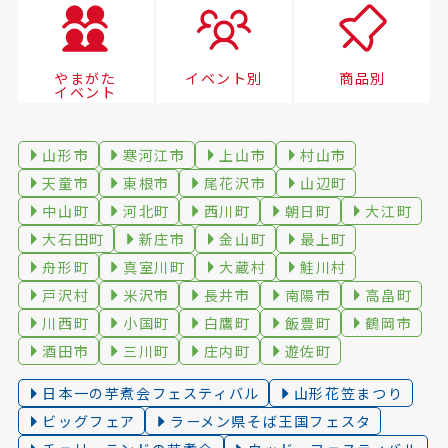
やまがた
イベント別
商品別
イベント
山形市
寒河江市
上山市
村山市
天童市
東根市
尾花沢市
山辺町
中山町
河北町
西川町
朝日町
大江町
大石田町
新庄市
金山町
最上町
舟形町
真室川町
大蔵村
鮭川村
戸沢村
米沢市
長井市
南陽市
高畠町
川西町
小国町
白鷹町
飯豊町
鶴岡市
酒田市
三川町
庄内町
遊佐町
日本一の芋煮会フェスティバル
山形花笠まつり
ビッグフェア
ラーメン県そば王国フェスタ