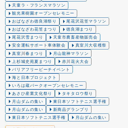
天童ラ・フランスマラソン
観光果樹園オープンセレモニー
おばなざわ徳良湖祭り
尾花沢花笠マラソン
おばなざわ花笠まつり
徳良湖まつり
尾花沢雪まつり
天童市農畜産物販売会
安全運転サポート車体験会
真室川大収穫祭
真室川春まつり
月山龍神マラソン
上杉城史苑夏まつり
赤川花火大会
バリアフリービーチイベント
海と日本プロジェクト
いろは蔵パークオープンセレモニー
あさひ産業文化祭り
タキタロウ祭り
月山ダムの集い
東日本ソフトテニス選手権
月山ダムの集い
新商品グランプリ
東日本ソフトテニス選手権
月山ダムの集い