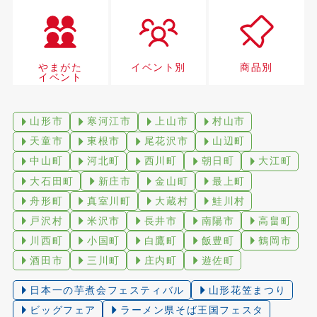
やまがた
イベント別
商品別
イベント
山形市
寒河江市
上山市
村山市
天童市
東根市
尾花沢市
山辺町
中山町
河北町
西川町
朝日町
大江町
大石田町
新庄市
金山町
最上町
舟形町
真室川町
大蔵村
鮭川村
戸沢村
米沢市
長井市
南陽市
高畠町
川西町
小国町
白鷹町
飯豊町
鶴岡市
酒田市
三川町
庄内町
遊佐町
日本一の芋煮会フェスティバル
山形花笠まつり
ビッグフェア
ラーメン県そば王国フェスタ