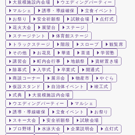
大規模施設内会場
ウエディングパーティー
マルシェ
誘導・導線確保
立食イベント
お祭り
安全祈願祭
試験会場
点灯式
花火大会
展望台
ステージ
ステージテント
体育館ステージ
トラックステージ
階段
スロープ
観覧席
その他
お花見
華道
茶道
学習塾
講習会
町内会行事
地鎮祭
資材置き場
除幕式
入学式
卒業式
開通式
商談コーナー
展示会
物産市
やぐら
仮設スタンド
自治体イベント
竣工式
式典
大規模施設内会場
ウエディングパーティー
マルシェ
誘導・導線確保
立食イベント
お祭り
スキー大会
安全祈願祭
試験会場
プロ野球
水泳大会
企業説明会
点灯式