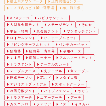
最上川スワンパーク
庄内農機センター
ＪＡ庄内みどり浜中選果場
赤川河川敷
APステージ
パビリオンテント
大型集会用テント
ステージテント
その他
平台・箱馬
集会用テント
ワンタッチテント
ロイヤルテント
ビアテーブルセット
リビングテーブルセット
パンチカーペット
祭壇枠
紅白幕・青白幕
幕用ベース
くす玉
商談コーナー
アルスマートテント
トラステント
テーブルスカート
テーブルクロス
丸テーブル
角テーブル
座卓テーブル
花ござ
スタイロ畳
デジミストプレミアム
スポットクーラー
冷風分散ダクト
パイプフェンス
やぐら
トラスアーチ
エアーアーチ
アーチ
ガスコンロ
フアフア
イス
イスカバー