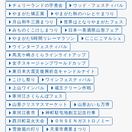
チェリーランドの芋煮会
ウッド・フェスティバル
やまがた矯正展
やまがた秋のハレとケまつり
月山和牛三酒まつり
世界はとなりやまがたフェス
みちのくこけしまつり
日本一美酒県山形フェア
やまがた5時間リレーマラソン
にこにこマルシェ
ウインターフェスティバル
馬見ケ崎さくらラインライトアップ
女子スキージャンプワールドカップ
東日本大震災復興祈念キャンドルナイト
こけし祭り
ワインフェスティバル
上山ワインバル
蔵王クリーン作戦
寒河江さくらんぼフェス
山形クリスマスマーケット
山形おいも万博
寒河江夜市
神町駐屯地創立記念行事
西川町花火大会
ＯＮＳＥＮガストロノミー
雪旅籠の灯り️
天童市農業まつり