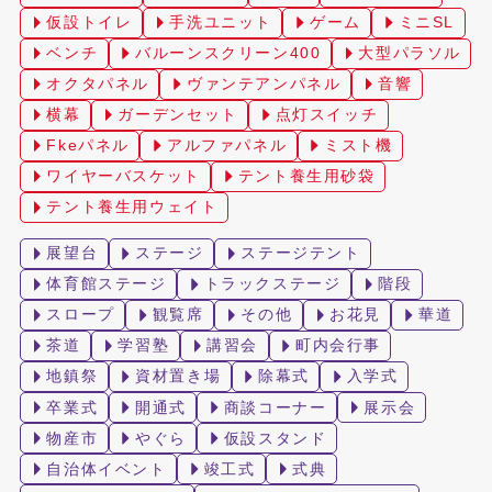
仮設トイレ
手洗ユニット
ゲーム
ミニSL
ベンチ
バルーンスクリーン400
大型パラソル
オクタパネル
ヴァンテアンパネル
音響
横幕
ガーデンセット
点灯スイッチ
Fkeパネル
アルファパネル
ミスト機
ワイヤーバスケット
テント養生用砂袋
テント養生用ウェイト
展望台
ステージ
ステージテント
体育館ステージ
トラックステージ
階段
スロープ
観覧席
その他
お花見
華道
茶道
学習塾
講習会
町内会行事
地鎮祭
資材置き場
除幕式
入学式
卒業式
開通式
商談コーナー
展示会
物産市
やぐら
仮設スタンド
自治体イベント
竣工式
式典