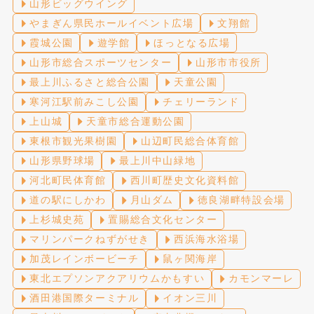
山形ビッグウイング
やまぎん県民ホールイベント広場
文翔館
霞城公園
遊学館
ほっとなる広場
山形市総合スポーツセンター
山形市市役所
最上川ふるさと総合公園
天童公園
寒河江駅前みこし公園
チェリーランド
上山城
天童市総合運動公園
東根市観光果樹園
山辺町民総合体育館
山形県野球場
最上川中山緑地
河北町民体育館
西川町歴史文化資料館
道の駅にしかわ
月山ダム
徳良湖畔特設会場
上杉城史苑
置賜総合文化センター
マリンパークねずがせき
西浜海水浴場
加茂レインボービーチ
鼠ヶ関海岸
東北エプソンアクアリウムかもすい
カモンマーレ
酒田港国際ターミナル
イオン三川