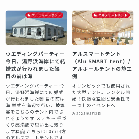
アルスマートテント
アルスマートテント
ウエディングパーティー
アルスマートテント
今日、湯野浜海岸にて結
（Alu SMART tent）/
婚式が行われました🥰
アルホールテントの施工
目の前は海
例
ウエディングパーティー 今
オリンピックでも使用され
日、湯野浜海岸にて結婚式
た大型テント。レンタル開
が行われました🥰 目の前は
始！快適な空間と安全性で
海 挙式を海辺で行い、披露
一つ上のイベントへ
宴をこちらのテント内でさ
2025年5月2日
れるようです ステキ〜️️️ 手づ
くり感満載で思い出に残り
ますね🤗 こちらは10m四方
のアルスマートテントです