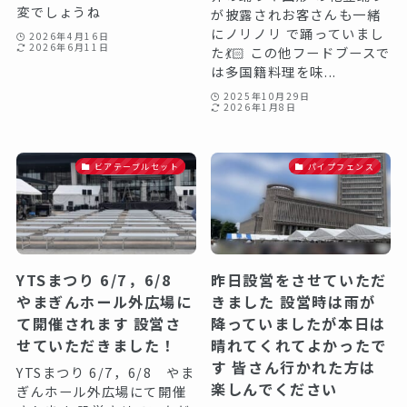
変でしょうね
が披露されお客さんも一緒
にノリノリ で踊っていまし
2026年4月16日
2026年6月11日
た💃🏻 この他フードブースで
は多国籍料理を味...
2025年10月29日
2026年1月8日
ビアテーブルセット
パイプフェンス
YTSまつり 6/7，6/8
昨日設営をさせていただ
やまぎんホール外広場に
きました 設営時は雨が
て開催されます️ 設営さ
降っていましたが本日は
せていただきました！
晴れてくれてよかったで
す 皆さん行かれた方は
YTSまつり 6/7，6/8 やま
楽しんでください
ぎんホール外広場にて開催