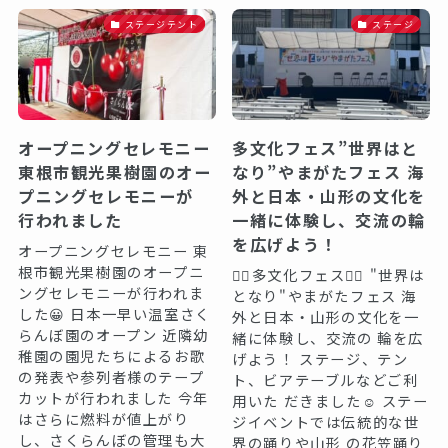
ステージテント
ステージ
オープニングセレモニー
多文化フェス”世界はと
東根市観光果樹園のオー
なり”やまがたフェス 海
プニングセレモニーが
外と日本・山形の文化を
行われました
一緒に体験し、交流の輪
を広げよう！
オープニングセレモニー 東
根市観光果樹園のオープニ
🏳️‍🌈多文化フェス🏳️‍🌈 "世界は
ングセレモニーが行われま
となり"やまがたフェス 海
した😀 日本一早い温室さく
外と日本・山形の文化を一
らんぼ園のオープン 近隣幼
緒に体験し、交流の 輪を広
稚園の園児たちによるお歌
げよう！ ステージ、テン
の発表や参列者様のテープ
ト、ビアテーブルなどご利
カットが行われました 今年
用いた だきました☺️ ステー
はさらに燃料が値上がり
ジイベントでは伝統的な世
し、さくらんぼの管理も大
界の踊りや山形 の花笠踊り