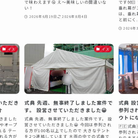
で味わえます🤤 え〜美味しいの間違いな
です👐
い！
垂れ幕が
は、垂れ
2026年6月19日
2026年8月4日
と前にく..
2026年
イス
イス
いただき
式典 先週、無事終了しました案件で
式典 
️
す。 設営させていただきました😀
参列さ
ウトにな
きました
式典 先週、無事終了しました案件です。 設
典やオープ
営させていただきました😀 今回は参列され
🇵🇪式
る テー
る方が100名以上でしたので 大きなテント
参列され
れる方が
を2つ連結しています 大雨の中での式典で
なります