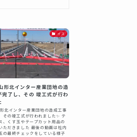
イス
 山形北インター産業団地の造
が完了し、その 竣工式が行わ
た
山形北インター産業団地の造成工事
、その竣工式が行われました✨ テ
ス、くす玉やテープカット用品の
いただきました 最後の動画は社内
玉の最終チェックをしている様子