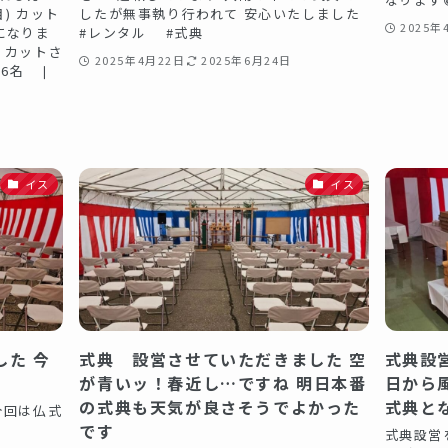
) カット
したが無事執り行われて 安心いたしました
2025年
になりま
#レンタル #式典
・カットさ
2025年4月22日
2025年6月24日
 6名 ❘
イス
イス
した 今
式典 設営させていただきました 空
式典設
が青いッ！春近し…ですね 明日本番
日から
の式典も天気が良さそうでよかった
式典と
今回は仏式
です
典
式典設営