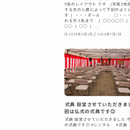
9名のレイアウト です (写真2枚目
する方の人数によって下記のよう
す ❘ ・・・ポール ○・・
れる方 5名まで ❘ ○○○○○ ❘
○○ ❘ ○○ ❘ ...
2026年3月2日
2026年7月7日
️式典️ 設営させていただきま
回は仏式の式典です🙂‍️
️式典️ 設営させていただきました 
の式典です🙂‍️ #レンタル #式