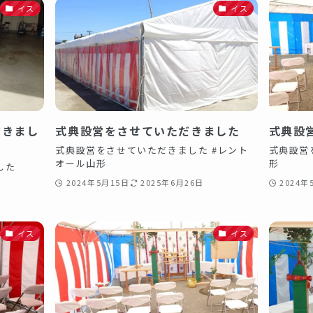
イス
イス
だきまし
式典設営をさせていただきました
式典設
式典設営をさせていただきました #レント
式典設営
オール山形
形
した
2024年5月15日
2025年6月26日
2024年
イス
イス