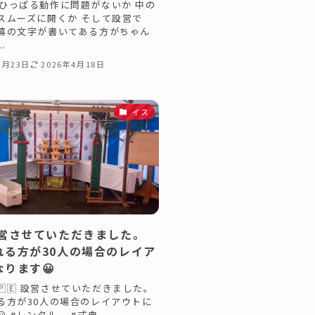
 ひっぱる動作に問題がないか 中の
スムーズに開くか そして設営で
幕の文字が書いてある方がちゃん
.
3月23日
2026年4月18日
イス
設営させていただきました。
れる方が30人の場合のレイア
ります😀
典🇵🇪 設営させていただきました。
る方が30人の場合のレイアウトに
😀 #レンタル #式典