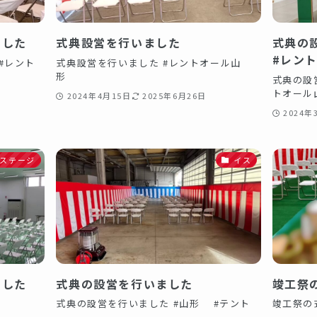
ました
式典設営を行いました
式典の
#レン
#レント
式典設営を行いました #レントオール山
形
式典の設
トオー
2024年4月15日
2025年6月26日
2024年
Pステージ
イス
した️
式典の設営を行いました️
竣工祭
式典の設営を行いました️ #山形 #テント
竣工祭の