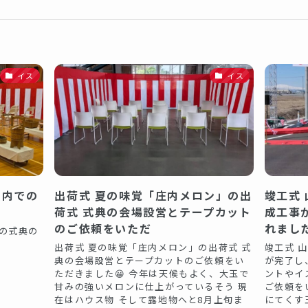
イス
イス
屋内での
出荷式 夏の味覚「庄内メロン」の出
竣工式
荷式 式典の会場設営とテープカット
成工事
のご依頼をいただ
れまし
の式典の
出荷式 夏の味覚「庄内メロン」の出荷式 式
竣工式 
典の会場設営とテープカットのご依頼をい
が完了し
ただきました😀 今年は天候もよく、大玉で
ントやイ
甘みの強いメロンに仕上がっているそう 現
ご依頼を
在はハウス物 そして露地物へと8月上旬ま
にてくす