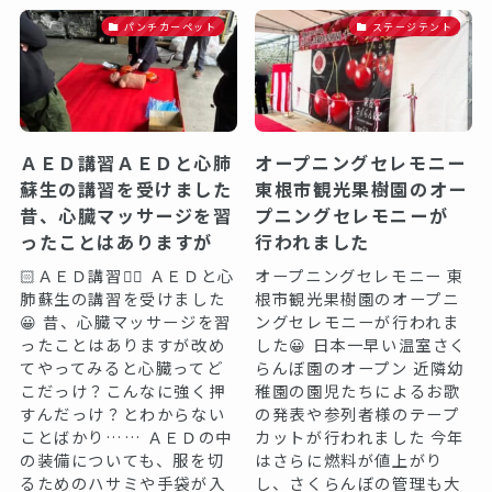
パンチカーペット
ステージテント
ＡＥＤ講習ＡＥＤと心肺
オープニングセレモニー
蘇生の講習を受けました
東根市観光果樹園のオー
昔、心臓マッサージを習
プニングセレモニーが
ったことはありますが
行われました
🏻ＡＥＤ講習会🏻 ＡＥＤと心
オープニングセレモニー 東
肺蘇生の講習を受けました
根市観光果樹園のオープニ
😀 昔、心臓マッサージを習
ングセレモニーが行われま
ったことはありますが改め
した😀 日本一早い温室さく
てやってみると心臓ってど
らんぼ園のオープン 近隣幼
こだっけ？こんなに強く押
稚園の園児たちによるお歌
すんだっけ？とわからない
の発表や参列者様のテープ
ことばかり…… ＡＥＤの中
カットが行われました 今年
の装備についても、服を切
はさらに燃料が値上がり
るためのハサミや手袋が入
し、さくらんぼの管理も大