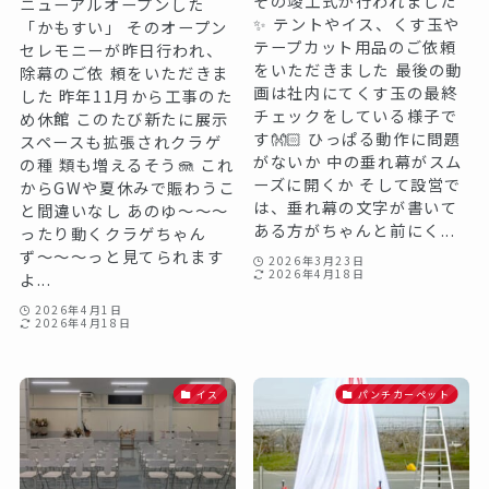
その竣工式が行われました
ニューアルオープンした
✨ テントやイス、くす玉や
「かもすい」 そのオープン
テープカット用品のご依頼
セレモニーが昨日行われ、
をいただきました 最後の動
除幕のご依 頼をいただきま
画は社内にてくす玉の最終
した 昨年11月から工事のた
チェックをしている様子で
め休館 このたび新たに展示
す👐🏻 ひっぱる動作に問題
スペースも拡張されクラゲ
がないか 中の垂れ幕がスム
の種 類も増えるそう🪼 これ
ーズに開くか そして設営で
からGWや夏休みで賑わうこ
は、垂れ幕の文字が書いて
と間違いなし あのゆ〜〜〜
ある方がちゃんと前にく...
ったり動くクラゲちゃん
ず〜〜〜っと見てられます
2026年3月23日
2026年4月18日
よ...
2026年4月1日
2026年4月18日
イス
パンチカーペット