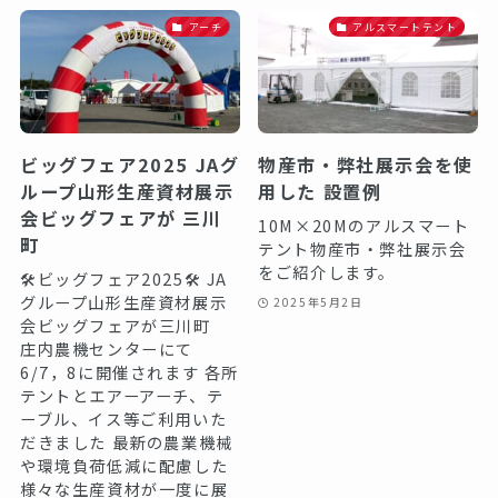
アーチ
アルスマートテント
ビッグフェア2025 JAグ
物産市・弊社展示会を使
ループ山形生産資材展示
用した 設置例
会ビッグフェアが 三川
10M×20Mのアルスマート
町
テント物産市・弊社展示会
をご紹介します。
🛠️ビッグフェア2025🛠️ JA
グループ山形生産資材展示
2025年5月2日
会ビッグフェアが三川町
庄内農機センターにて
6/7，8に開催されます 各所
テントとエアーアーチ、テ
ーブル、イス等ご利用いた
だきました 最新の農業機械
や環境負荷低減に配慮した
様々な生産資材が一度に展