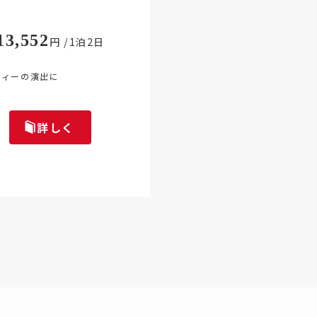
13,552
円 /1泊2日
ティーの演出に
詳しく