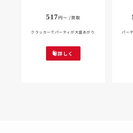
517
円～ /買取
クラッカーでパーティが大盛あがり
パー
詳しく