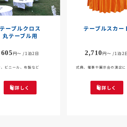
テーブルクロス
テーブルスカー
丸テーブル用
605
2,710
円～ /1泊2日
円～ /1泊2
布、ビニール、布製など
式典、催事や展示会の演出に
詳しく
詳しく