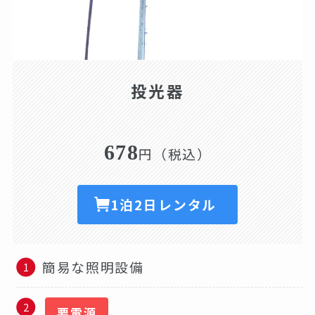
投光器
678
円（税込）
1泊2日レンタル
簡易な照明設備
要電源