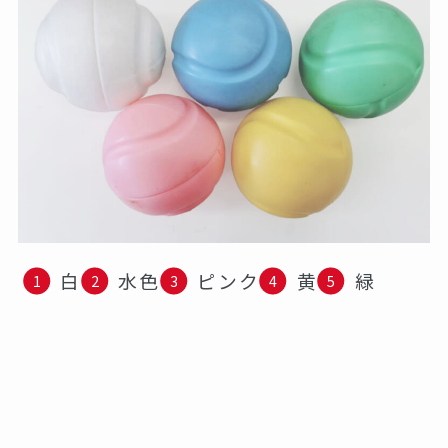
白
水色
ピンク
黄
緑