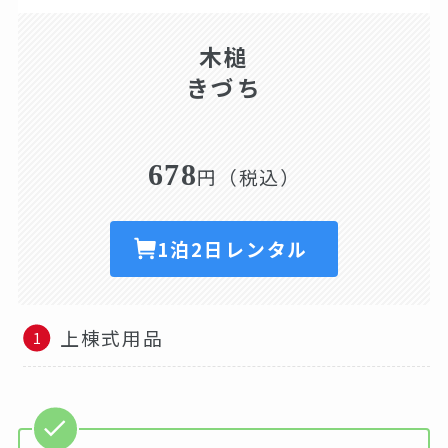
木槌
きづち
678
円（税込）
1泊2日レンタル
上棟式用品