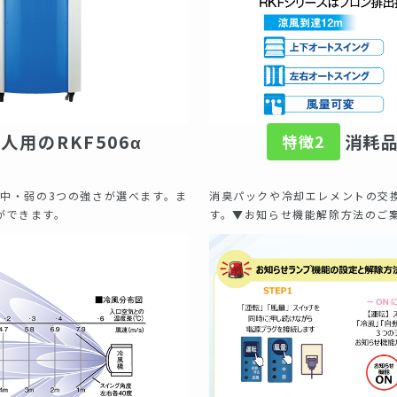
人用のRKF506α
消耗
特徴2
・中・弱の3つの強さが選べます。ま
消臭パックや冷却エレメントの交
ができます。
す。▼お知らせ機能解除方法のご