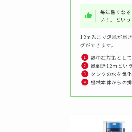
毎年暑くなる
い！」という
12m先まで涼風が届
グができます。
熱中症対策とし
風到達12ｍとい
タンクの水を気
機械本体からの