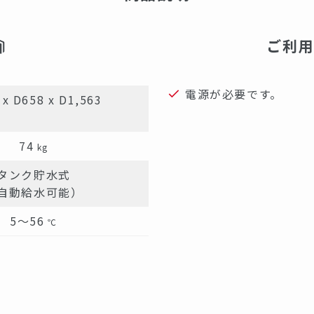
ご利
電源が必要です。
x D658 x D1,563
74
kg
タンク貯水式
自動給水可能）
5～56
℃