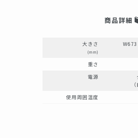
商品詳細
大きさ
W673 
(mm)
重さ
電源
（
使用周囲温度