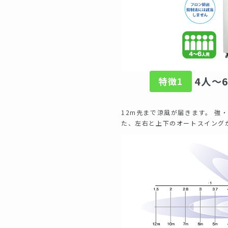
4人～6
特徴1
12m先まで涼風が届きます。 強
た、左右と上下のオートスイング