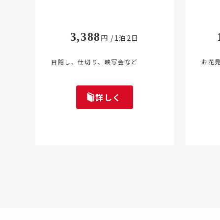
3,388
円 /1泊2日
お花
目隠し、仕切り、映写会など
詳しく