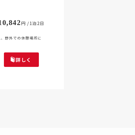
10,842
円 /1泊2日
見、野外での休憩場所に
詳しく