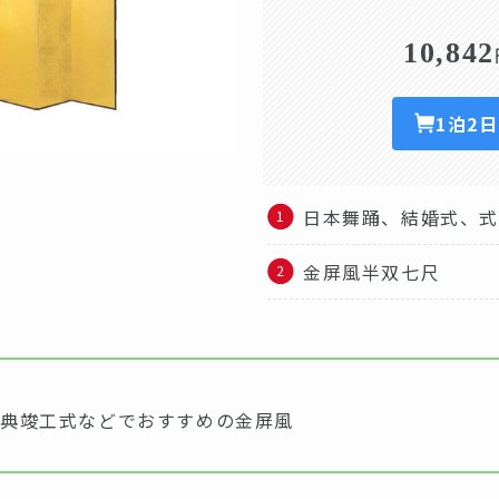
10,842
1泊2
日本舞踊、結婚式、
金屏風半双七尺
式典竣工式などでおすすめの金屏風