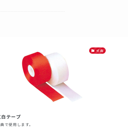
式典
紅白テープ
式典で使用します。