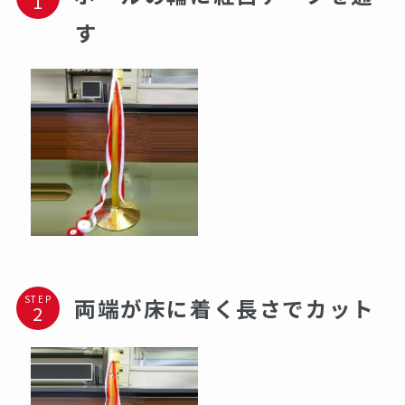
す
STEP
両端が床に着く長さでカット