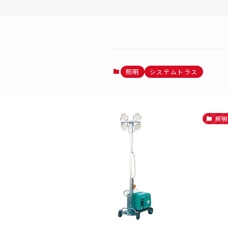
照明
システムトラス
照明