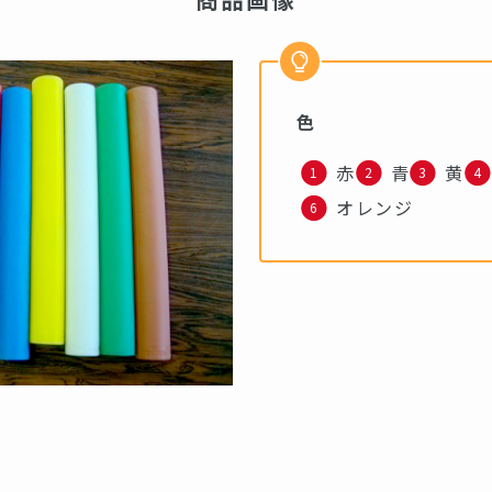
色
赤
青
黄
オレンジ