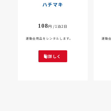
ハチマキ
108
円 /1泊2日
運動会用品をレンタルします。
運動
詳しく