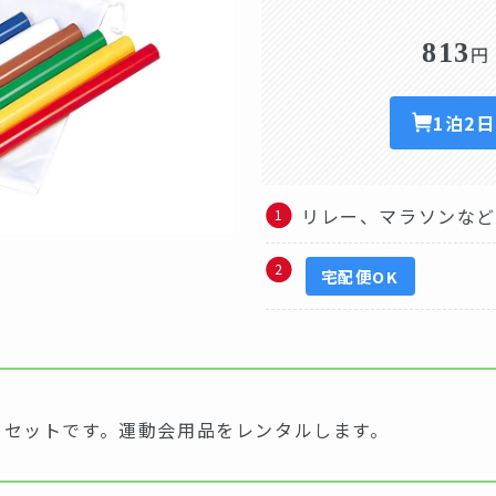
813
円
1泊2
リレー、マラソンな
宅配便OK
1セットです。運動会用品をレンタルします。