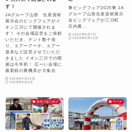
す！
🛠️ビッグフェア2025🛠️ JA
グループ山形生産資材展示
JAグループ山形 生産資材
会ビッグフェアが三川町
展示会のビッグフェアがイ
庄内農...
オン三川にて開催されま
す！ その会場設営をご依頼
2025年6月7日
2026年6月12日
いただき、テント数十張
り、エアーアーチ、エアー
遊具など設営させていただ
きました イオン三川での開
催は今年初！ 広ーい会場に
最新鋭の農機具が大集合
2026年6月12日
2026年8月4日
動画で施工紹介
アーチ