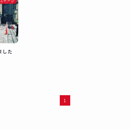
Pステージ
ました
1