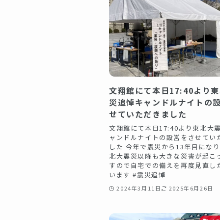
文翔館にて本日17:40より
災追悼キャンドルナイトの
せていただきました
文翔館にて本日17:40より東北大
ャンドルナイトの設営をさせてい
した 今年で震災から13年目になり
北大震災以降も大きな災害が起こ
すので自宅での備えを再度見直し
います #震災追悼
2024年3月11日
2025年6月26日