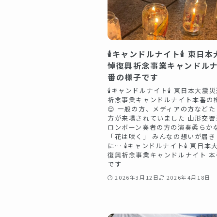
🕯️キャンドルナイト🕯️ 東日
悼復興祈念事業キャンドルナ
番の様子です
🕯️キャンドルナイト🕯️ 東日本大
祈念事業キャンドルナイト本番の
😌 一般の方、メディアの方など
方が来場されていました 山形交響
ロンボーン奏者の方の演奏柔らか
「花は咲く」 みんなの想いが届き
に… 🕯️キャンドルナイト🕯️ 東日
復興祈念事業キャンドルナイト 本
です
2026年3月12日
2026年4月18日