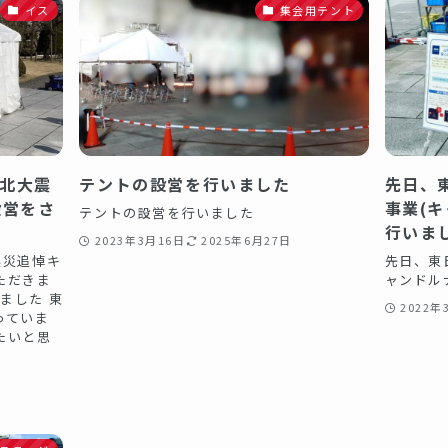
イス
集会用テント
東北大震
テントの設営を行いました️
先日、
設営をさ
事業(
テントの設営を行いました️
行いま
2023年3月16日
2025年6月27日
震災追悼キ
先日、東
ただきま
ャンドル
ました 東
2022年
っていま
たいと思