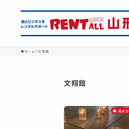
ホーム
文翔館
文翔館
過去の