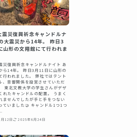
大震災復興祈念キャンドルナ
の大震災から14年。 昨日3
日に山形の文翔館にて行われま
震災復興祈念キャンドルナイト あ
から14年。 昨日3月11日に山形の
て行われました。 弊社ではテント
ル、音響関係を設営させていただ
。 東北文教大学の学生さんがデザ
くれたキャンドルの配置。 うまく
れませんでしたが手と手をつない
っていました🤝 キャンドル1つ1つ
.
3月12日
2025年6月24日