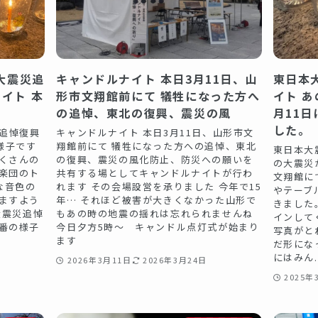
本大震災追
キャンドルナイト 本日3月11日、山
東日本
イト 本
形市文翔館前にて 犠牲になった方へ
イト あ
の追悼、東北の復興、震災の風
月11
した。
震災追悼復興
キャンドルナイト 本日3月11日、山形市文
様子です
翔館前にて 犠牲になった方への追悼、東北
東日本大
たくさんの
の復興、震災の風化防止、防災への願いを
の大震災
楽団のト
共有する場としてキャンドルナイトが行わ
文翔館に
な音色の
れます その会場設営を承りました 今年で15
やテーブ
ますよう
年… それほど被害が大きくなかった山形で
きました
本大震災追悼
もあの時の地震の揺れは忘れられませんね
インして
番の様子
今日夕方5時〜 キャンドル点灯式が始まり
写真がと
ます
だ形にな
にはみん..
2026年3月11日
2026年3月24日
2025年