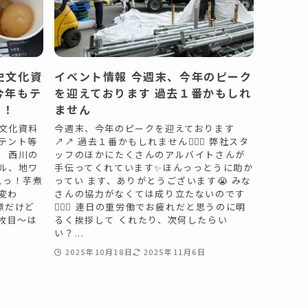
史文化資
イベント情報 今週末、今年のピーク
今年もテ
を迎えております️️ 過去１番かもしれ
た！
ません
史文化資料
今週末、今年のピークを迎えております
もテント等
↗️↗️ 過去１番かもしれません🏃🏻‍♀️ 弊社スタ
 西川の
ッフのほかにたくさんのアルバイトさんが
ル、地ワ
手伝ってくれています✨ほんっっとうに助か
えっ！芋煮
ってい ます、ありがとうございます😭 みな
変わ
さんの協力がなくては成り立たないのです
煮だけど
🙇🏻‍♀️ 連日の重労働でお疲れだと思うのに明
2枚目〜は
るく挨拶して くれたり、次何したらい
い？...
日
2025年10月18日
2025年11月6日