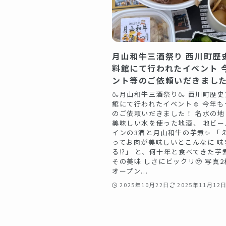
月山和牛三酒祭り 西川町歴
料館にて行われたイベント️ 
ント等のご依頼いだきまし
🍶月山和牛三酒祭り🍶 西川町歴
館にて行われたイベント☺️ 今年
のご依頼いだきました！ 名水の地
美味しい水を使った地酒、 地ビー
インの3酒と月山和牛の芋煮✨ 「
ってお肉が美味しいとこんなに 味
る⁉️」 と、何十年と食べてきた芋
その美味 しさにビックリ🥹 写真
オープン...
2025年10月22日
2025年11月12