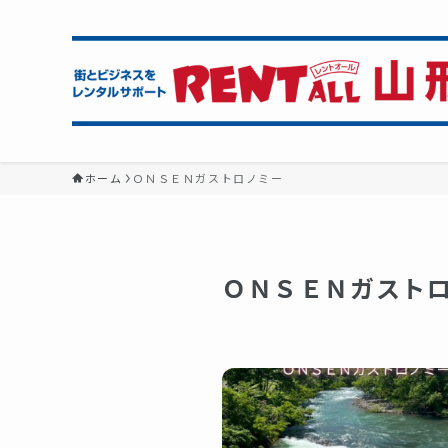
ホーム
ＯＮＳＥＮガストロノミー
ＯＮＳＥＮガスト