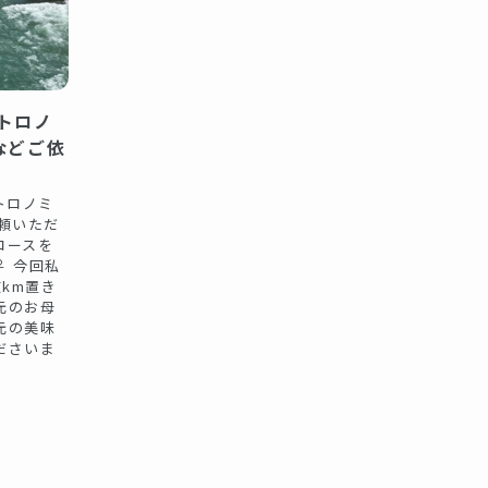
トロノ
などご依
トロノミ
頼いただ
コースを
️ 今回私
数km置き
元のお母
元の美味
ださいま