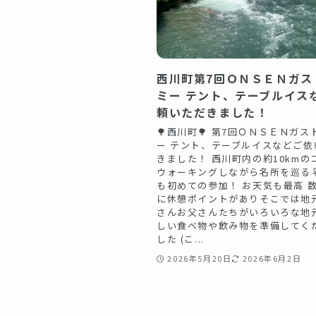
西川町第7回ＯＮＳＥＮガス
ミー テント、テーブルイス
頼いただきました！
🌳西川町🌳 第7回ＯＮＳＥＮガス
ー テント、テーブルイスなどご依
きました！ 西川町内の約10kmの
ウォーキングしながら名所を巡る‍♀
も初めての参加！ お天気も最高️ 
に休憩ポイントがありそこでは地
さんお父さんたちがいろいろな地
しい食べ物や飲み物を準備してく
した️ (こ...
2026年5月20日
2026年6月2日