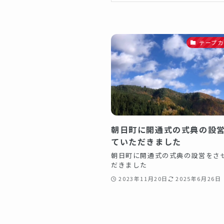
テープカ
朝日町に開通式の式典の設
ていただきました️
朝日町に開通式の式典の設営をさ
だきました️
2023年11月20日
2025年6月26日