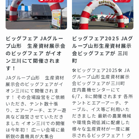
ビッグフェア JAグルー
ビッグフェア2025 JAグ
プ山形 生産資材展示会
ループ山形生産資材展示
のビッグフェア がイオ
会ビッグフェアが 三川
ン三川にて開催されま
町
す！
🛠️ビッグフェア2025🛠️ JA
グループ山形生産資材展示
JAグループ山形 生産資材
会ビッグフェアが三川町
展示会のビッグフェアがイ
庄内農機センターにて
オン三川にて開催されま
6/7，8に開催されます 各所
す！ その会場設営をご依頼
テントとエアーアーチ、テ
いただき、テント数十張
ーブル、イス等ご利用いた
り、エアーアーチ、エアー遊
だきました 最新の農業機械
具など設営させていただき
や環境負荷低減に配慮した
ました イオン三川での開催
様々な生産資材が一度に展
は今年初！ 広ーい会場に最
示されるビッグフェア！ グ
新鋭の農機具が大集合