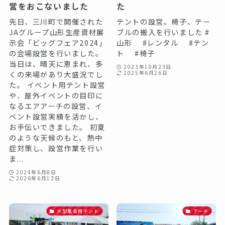
営をおこないました
た️
先日、三川町で開催された
テントの設営。椅子、テー
JAグループ山形生産資材展
ブルの搬入を行いました️ #
示会「ビッグフェア2024」
山形 #レンタル #テン
の会場設営を行いました。
ト #椅子
当日は、晴天に恵まれ、多
2023年10月23日
くの来場があり大盛況でし
2025年6月26日
た。 イベント用テント設営
や、屋外イベントの目印に
なるエアアーチの設営、イ
ベント設営実績を活かし、
お手伝いできました。 初夏
のような天候のもと、熱中
症対策し、設営作業を行い
ま...
2024年6月8日
2026年6月12日
大型集会用テント
アーチ