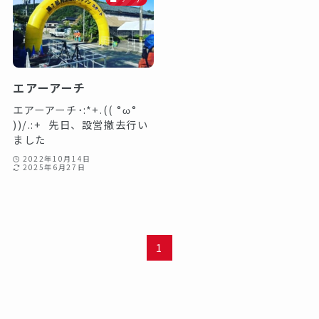
エアーアーチ
エアーアーチ･:*+.(( °ω°
))/.:+⁡ ⁡⁡先日、設営撤去行い
ました⁡ ⁡⁡ ⁡
2022年10月14日
2025年6月27日
1